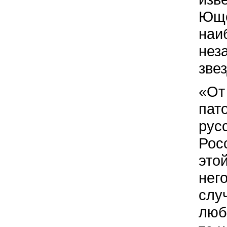
Юще
наи
нез
звез
«От
пат
рус
Рос
это
нег
слу
люб