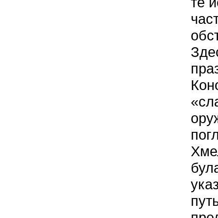
те 
час
обс
Зде
пра
Кон
«сл
ору
пог
Хме
була
ука
пут
пре