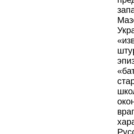
зап
Маз
Укр
«из
шту
эпи
«ба
ста
шко
око
вра
хар
Рус