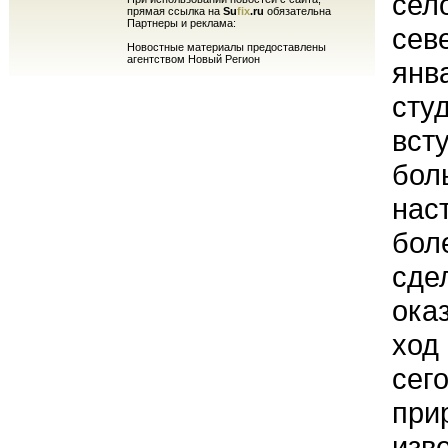
сел
прямая ссылка на
Su
fix
.ru
обязательна
Партнеры и реклама:
сев
Новостные материалы предоставлены
агентством Новый Регион
янв
сту
вст
бол
нас
бол
сдел
ока
ход
сег
при
изв