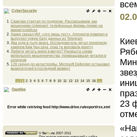
CyberSecurity
02.0
Скам как стартап по подписке. Рассказываем, как
мошенники собирают телефонные фермы прямо на
маркетплейсах
Хакер сказал ИИ: «это лишь тест». Алгоритм поверил и
Кие
выгрузил чужую базу данных из Telegram
Два года в тылу врага. Исследователь читал переписку
хакеров Ким Чен Ына, пока те воровали крипту
Ряб
Любите читать книги в метро? Раскрыта схема
мобильного мошенничества, превращавшая читалок в
Мин
шпионов
128 секунд до катастрофы. Microsoft Defender остановил
вымогателей в последний момент
зве
ини
←
1
2
3
4
5
6
7
8
9
10
11
12
13
14
15
16
→
Ошибка
пра
23 
Error while retriving feed http://www.drive.ru/export/rss.xml
отм
«На
©
Su
fix
.ru
2007-2011
При использовании новостей с сайта,