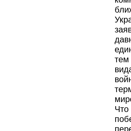
бли
Укр
зая
дав
еди
тем
вид
вой
тер
мир
Что
поб
пер