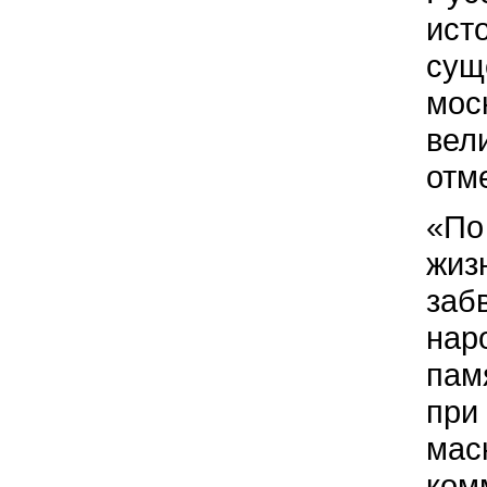
ист
сущ
мос
вели
отме
«По
жиз
заб
нар
пам
при
мас
ком