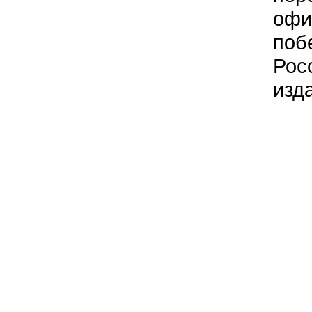
офи
поб
Рос
изд