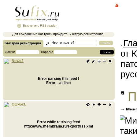
персональный
взгляд на мир
Выключить RSS-reader
Для сохранения настроек пройдите Быструю регистрацию
Гл
Быстрая регистрация
от 
Логин:
Пароль:
пат
News2
рус
Error parsing this feed !
Error: , at line:
П
Ошибка
Мино
ненави
Error while retriving feed
http://www.membrana.ru/export/rss.xml