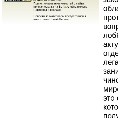
©
Su
fix
.ru
2007-2011
При использовании новостей с сайта,
обл
прямая ссылка на
Su
fix
.ru
обязательна
Партнеры и реклама:
про
Новостные материалы предоставлены
агентством Новый Регион
воп
лоб
акт
отд
лег
зан
чин
мир
это
кот
пол