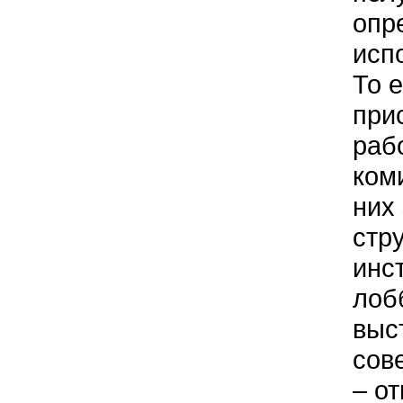
опр
исп
То 
при
раб
ком
них
стру
инс
лоб
выс
сов
– о