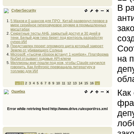
В р
CyberSecurity
ант
5 Махов и 0 шансов для ПРО: Китай развернул первое в
мире серийное гиперзвуковое оружие в промышленных
зак
масштабах
Секретные тесты АНБ, закрытый доступ и 30 дней в
соз
тени. Белый дом тихо берет под контроль разработку
супер-ИИ
Соо
Представлен проект огромного щита который закроет
Землю от убивающего Солнца
Microsoft: «тысячи сборок встанут 1 ноября». Платформа
на 
NuGet отзывает годовые API-ключи
Миллионы книг пошли под нож, чтобы Claude научился
деп
говорить. Как Anthropic превращала литературу в
топливо для ИИ
обл
←
1
2
3
4
5
6
7
8
9
10
11
12
13
14
15
16
→
Как
Ошибка
фра
Error while retriving feed http://www.drive.ru/export/rss.xml
деп
лоб
зак