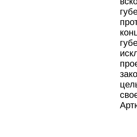
вск
губ
про
кон
губе
иск
про
зак
цел
сво
Арт