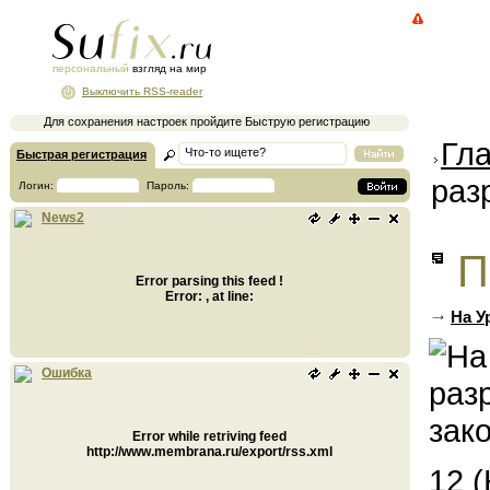
персональный
взгляд на мир
Выключить RSS-reader
Для сохранения настроек пройдите Быструю регистрацию
Гл
Быстрая регистрация
раз
Логин:
Пароль:
News2
П
Error parsing this feed !
Error: , at line:
На У
Ошибка
Error while retriving feed
http://www.membrana.ru/export/rss.xml
12 