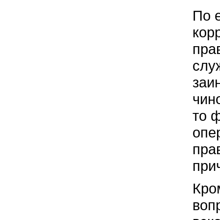
По 
кор
пра
слу
заи
чин
то 
опе
пра
при
Кро
воп