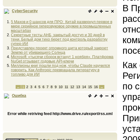
В П
CyberSecurity
рас
5 Махов и 0 шансов для ПРО: Китай развернул первое в
мире серийное гиперзвуковое оружие в промышленных
отн
масштабах
Секретные тесты АНБ, закрытый доступ и 30 дней в
ком
тени. Белый дом тихо берет под контроль разработку
супер-ИИ
пос
Представлен проект огромного щита который закроет
Землю от убивающего Солнца
Microsoft: «тысячи сборок встанут 1 ноября». Платформа
NuGet отзывает годовые API-ключи
Как
Миллионы книг пошли под нож, чтобы Claude научился
говорить. Как Anthropic превращала литературу в
Рег
топливо для ИИ
по 
←
1
2
3
4
5
6
7
8
9
10
11
12
13
14
15
16
→
упр
Ошибка
про
Error while retriving feed http://www.drive.ru/export/rss.xml
При
уст
200