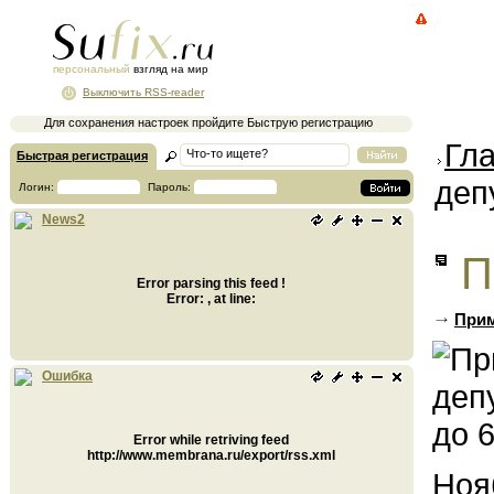
персональный
взгляд на мир
Выключить RSS-reader
Для сохранения настроек пройдите Быструю регистрацию
Гл
Быстрая регистрация
деп
Логин:
Пароль:
News2
П
Error parsing this feed !
Error: , at line:
Прим
Ошибка
Error while retriving feed
http://www.membrana.ru/export/rss.xml
Ноя