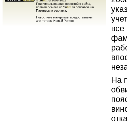
©
Su
fix
.ru
2007-2011
При использовании новостей с сайта,
ука
прямая ссылка на
Su
fix
.ru
обязательна
Партнеры и реклама:
уче
Новостные материалы предоставлены
агентством Новый Регион
все
фам
раб
впо
нез
На 
обв
поя
вин
отк