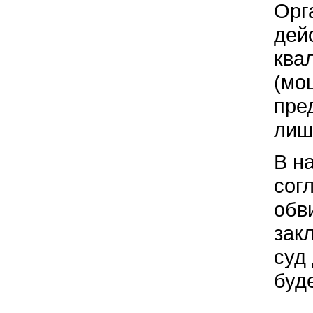
Орг
дей
ква
(мо
пре
лиш
В н
сог
обв
зак
суд
буд