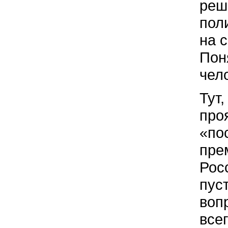
реш
пол
на 
Пон
чел
Тут
про
«по
пре
Рос
пус
воп
все