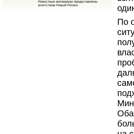
Новостные материалы предоставлены
оди
агентством Новый Регион
По 
сит
пол
вла
про
дал
сам
под
Мин
Оба
бол
на 