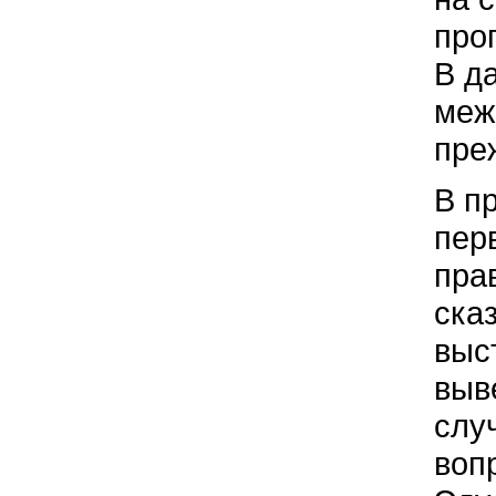
про
В д
меж
пре
В п
пер
пра
ска
выс
выв
слу
воп