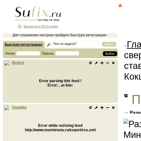
персональный
взгляд на мир
Выключить RSS-reader
Для сохранения настроек пройдите Быструю регистрацию
Гл
Быстрая регистрация
све
Логин:
Пароль:
ста
News2
Кок
Error parsing this feed !
Error: , at line:
П
Ошибка
Разн
карьер
Error while retriving feed
http://www.membrana.ru/export/rss.xml