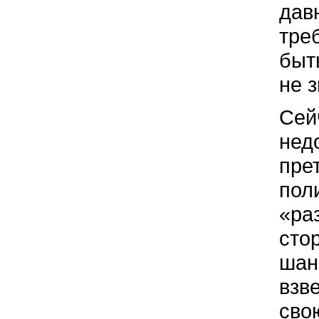
дав
тре
быт
не 
Сей
нед
пре
пол
«ра
сто
шан
взв
сво