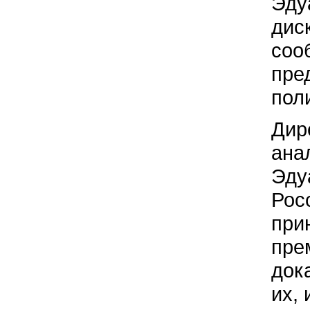
Эду
дис
соо
пре
пол
Дир
ана
Эду
Рос
при
пре
док
их, 