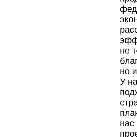
фед
эко
рас
эфф
не 
бла
но 
У н
под
стр
пла
нас
про