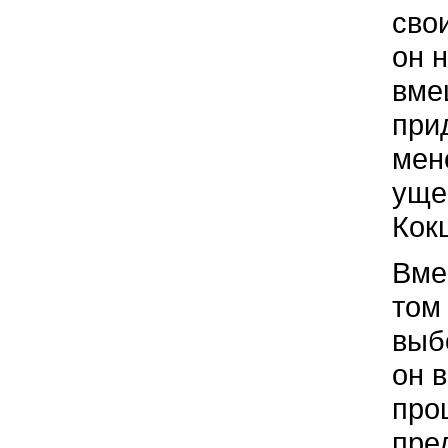
сво
он 
вме
при
мен
уще
Кок
Вме
том
выб
он 
про
пре