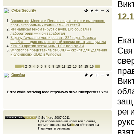
CyberSecurity
12.1
Вашингтон, Москва и Пекин создают союз и выступают
против глобальных криминальных сетей
ИИ написал геном вируса с нуля. Его собрали в
лаборатории — и он заработал
Ека
Задачу Гаусса не могли решить 224 года. Помогла
ошибка — один ноль, который значил не то, что думали
Kimi K3 против песочницы: 1:0 в пользу ИИ
Свя
Windscribe представила deGDID — скрипт для удаления
и блокировки GDID в Windows
све
←
1
2
3
4
5
6
7
8
9
10
11
12
13
14
15
16
→
пра
Ошибка
Вик
обл
Error while retriving feed http://www.drive.ru/export/rss.xml
защ
рег
©
Su
fix
.ru
2007-2011
рук
При использовании новостей с сайта,
прямая ссылка на
Su
fix
.ru
обязательна
Партнеры и реклама:
взя