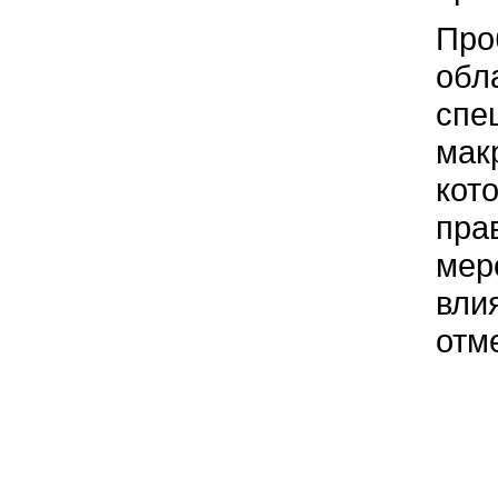
Про
обл
спе
мак
кот
пра
мер
вли
отм