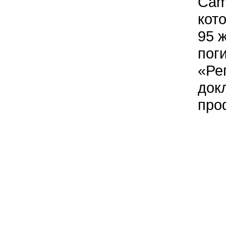
Cam
кото
95 
пог
«Ре
докл
про