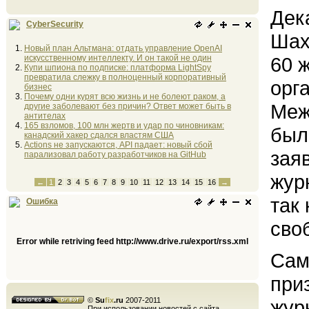
Дек
CyberSecurity
Шах
Новый план Альтмана: отдать управление OpenAI
искусственному интеллекту. И он такой не один
60 
Купи шпиона по подписке: платформа LightSpy
превратила слежку в полноценный корпоративный
орг
бизнес
Почему одни курят всю жизнь и не болеют раком, а
Меж
другие заболевают без причин? Ответ может быть в
антителах
165 взломов, 100 млн жертв и удар по чиновникам:
был
канадский хакер сдался властям США
Actions не запускаются, API падает: новый сбой
зая
парализовал работу разработчиков на GitHub
жур
←
1
2
3
4
5
6
7
8
9
10
11
12
13
14
15
16
→
так
Ошибка
сво
Error while retriving feed http://www.drive.ru/export/rss.xml
Сам
при
©
Su
fix
.ru
2007-2011
жур
При использовании новостей с сайта,