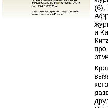
прямая ссылка на
Su
fix
.ru
обязательна
(6)
Партнеры и реклама:
Новостные материалы предоставлены
Афр
агентством Новый Регион
жур
и К
Кит
про
отм
Кро
выз
кот
раз
дру