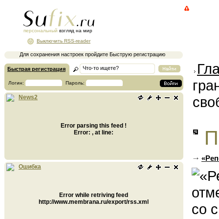
персональный
взгляд на мир
Выключить RSS-reader
Для сохранения настроек пройдите Быструю регистрацию
Гл
Быстрая регистрация
гра
Логин:
Пароль:
сво
News2
Error parsing this feed !
П
Error: , at line:
«Реп
Ошибка
Error while retriving feed
http://www.membrana.ru/export/rss.xml