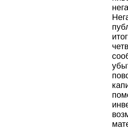
нег
Нег
пуб
итог
чет
соо
убы
пов
кап
пом
инв
воз
мате