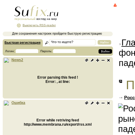
персональный
взгляд на мир
Выключить RSS-reader
Для сохранения настроек пройдите Быструю регистрацию
Гл
Быстрая регистрация
фон
Логин:
Пароль:
пад
News2
Error parsing this feed !
П
Error: , at line:
Росс
Ошибка
Error while retriving feed
http://www.membrana.ru/export/rss.xml