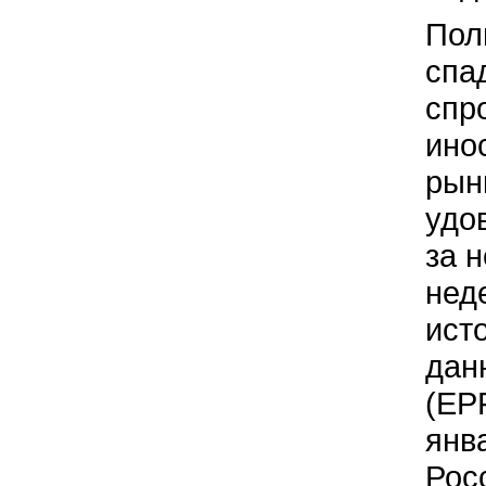
Пол
спа
спр
ино
рын
удо
за 
нед
ист
дан
(EP
янв
Рос