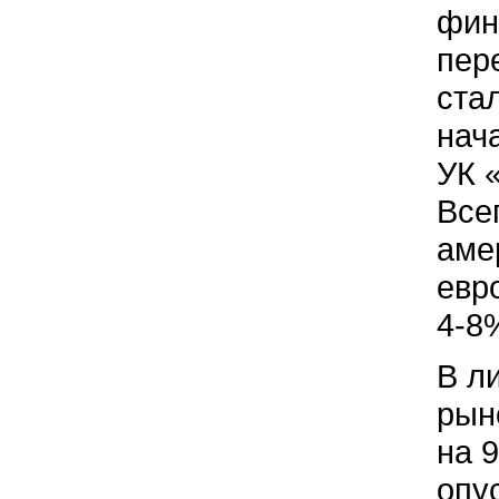
фин
пер
ста
нач
УК 
Все
аме
евро
4-8
В л
рын
на 
опу