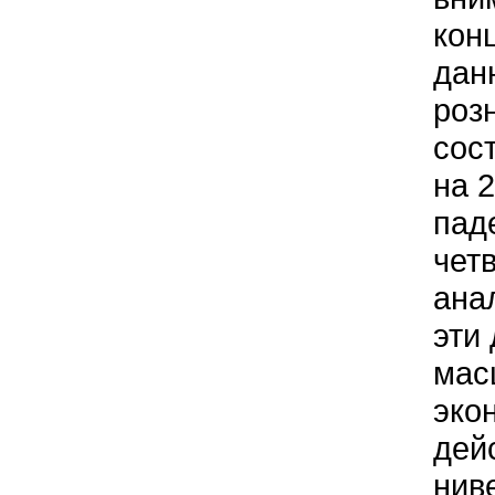
кон
дан
роз
сос
на 
пад
чет
ана
эти
мас
эко
дей
нив