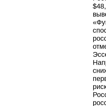
$48
выв
«Фу
спо
рос
отм
Эсс
Нап
сни
пер
рис
Рос
рос