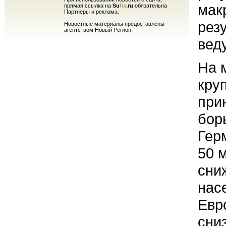
мак
прямая ссылка на
Su
fix
.ru
обязательна
Партнеры и реклама:
рез
Новостные материалы предоставлены
агентством Новый Регион
вед
На 
кру
при
бор
Гер
50 
сни
насе
Евр
сни