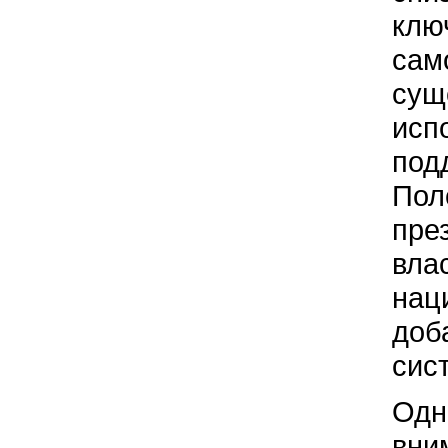
клю
сам
сущ
исп
под
Пол
пре
вла
нац
доб
сис
Одн
вни