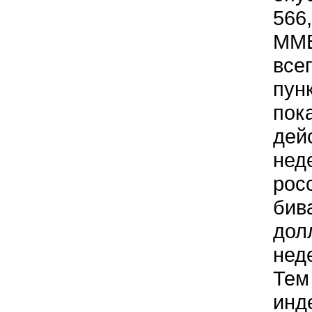
566
ММВ
все
пун
пок
дей
нед
рос
бив
дол
нед
Тем
инд