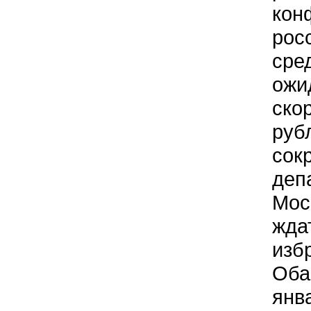
кон
рос
сре
ожи
ско
руб
сок
деп
Мос
жда
изб
Оба
янв