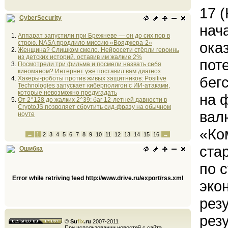
17 
CyberSecurity
нач
Аппарат запустили при Брежневе — он до сих пор в
строю. NASA продлило миссию «Вояджера-2»
ока
Женщина? Слишком смело. Нейросети стёрли героинь
из детских историй, оставив им жалкие 2%
пот
Посмотрели три фильма и посмели назвать себя
киноманом? Интернет уже поставил вам диагноз
бег
Хакеры-роботы против живых защитников: Positive
Technologies запускает киберполигон с ИИ-атаками,
которые невозможно предугадать
на 
От 2^128 до жалких 2^39: баг 12-летней давности в
CryptoJS позволяет сбрутить сид-фразу на обычном
вал
ноуте
«Ко
←
1
2
3
4
5
6
7
8
9
10
11
12
13
14
15
16
→
ста
Ошибка
по 
Error while retriving feed http://www.drive.ru/export/rss.xml
эко
рез
рез
©
Su
fix
.ru
2007-2011
При использовании новостей с сайта,