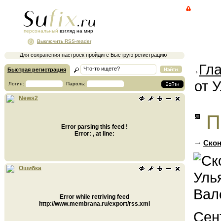
персональный
взгляд на мир
Выключить RSS-reader
Для сохранения настроек пройдите Быструю регистрацию
Гл
Быстрая регистрация
от 
Логин:
Пароль:
News2
П
Error parsing this feed !
Error: , at line:
Скон
Ошибка
Error while retriving feed
http://www.membrana.ru/export/rss.xml
Сен