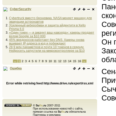
Пан
CyberSecurity
ско
Cybertruck вместо броневика. NASA меняет машину для
эвакуации астронавтов
Сов
Усиленный киберобман и защита айдентити в Xello
Prisma 6.0
рег
«Один токен — и аккаунт ваш навсегда»: хакеры продают
взлом Google за $10 000
Он 
45% вредоносов работают без DNS. Хакеры снова
вшивают IP-адреса в код и побеждают
28,9 млн параметров и почти 10 токенов в секунду.
Зак
Нейросеть запустили на микроконтроллере за $10
обл
←
1
2
3
4
5
6
7
8
9
10
11
12
13
14
15
16
→
Ошибка
Сен
При
Error while retriving feed http://www.drive.ru/export/rss.xml
Сыч
Сов
©
Su
fix
.ru
2007-2011
При использовании новостей с сайта,
прямая ссылка на
Su
fix
.ru
обязательна
Партнеры и реклама: