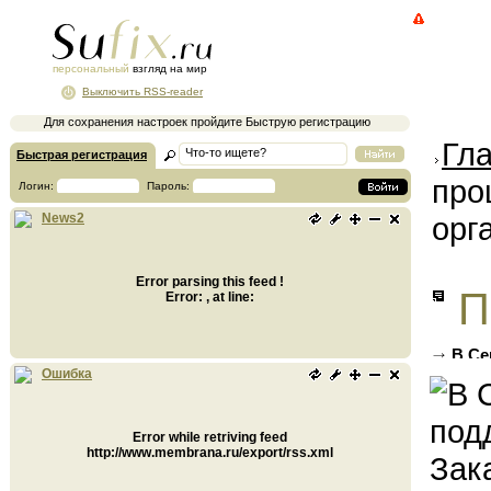
персональный
взгляд на мир
Выключить RSS-reader
Для сохранения настроек пройдите Быструю регистрацию
Гл
Быстрая регистрация
про
Логин:
Пароль:
орг
News2
Error parsing this feed !
П
Error: , at line:
В Се
Закарп
Ошибка
Error while retriving feed
http://www.membrana.ru/export/rss.xml