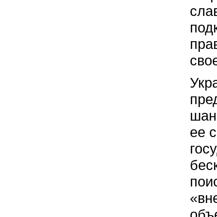
сла
под
пра
сво
Укр
пре
шан
ее 
гос
бес
пои
«вн
объ