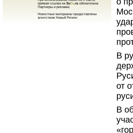
о п
прямая ссылка на
Su
fix
.ru
обязательна
Партнеры и реклама:
Мос
Новостные материалы предоставлены
агентством Новый Регион
уда
про
про
В р
дер
Рус
от 
руси
В о
уча
«го