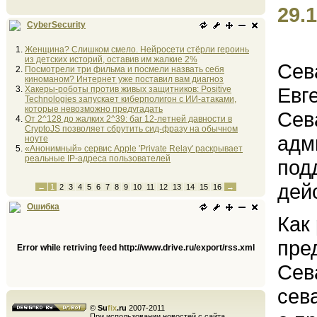
29.1
CyberSecurity
Женщина? Слишком смело. Нейросети стёрли героинь
из детских историй, оставив им жалкие 2%
Сев
Посмотрели три фильма и посмели назвать себя
киноманом? Интернет уже поставил вам диагноз
Евг
Хакеры-роботы против живых защитников: Positive
Technologies запускает киберполигон с ИИ-атаками,
которые невозможно предугадать
Сев
От 2^128 до жалких 2^39: баг 12-летней давности в
CryptoJS позволяет сбрутить сид-фразу на обычном
адм
ноуте
«Анонимный» сервис Apple 'Private Relay' раскрывает
реальные IP-адреса пользователей
под
дей
←
1
2
3
4
5
6
7
8
9
10
11
12
13
14
15
16
→
Ошибка
Как
пре
Error while retriving feed http://www.drive.ru/export/rss.xml
Сев
сев
©
Su
fix
.ru
2007-2011
При использовании новостей с сайта,