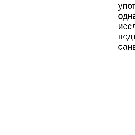
упо
одн
исс
под
сан