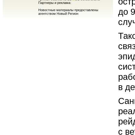
ост
Партнеры и реклама:
до 
Новостные материалы предоставлены
агентством Новый Регион
слу
Так
свя
эпи
сис
раб
в д
Сан
реа
рей
с в