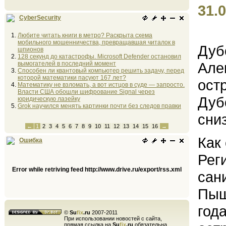
31.0
CyberSecurity
Любите читать книги в метро? Раскрыта схема
мобильного мошенничества, превращавшая читалок в
Дуб
шпионов
128 секунд до катастрофы. Microsoft Defender остановил
Але
вымогателей в последний момент
Способен ли квантовый компьютер решить задачу, перед
которой математики пасуют 167 лет?
ост
Математику не взломать, а вот истцов в суде — запросто.
Власти США обошли шифрование Signal через
Дуб
юридическую лазейку
Grok научился менять картинки почти без следов правки
сни
←
1
2
3
4
5
6
7
8
9
10
11
12
13
14
15
16
→
Как
Ошибка
Рег
Error while retriving feed http://www.drive.ru/export/rss.xml
сан
Пыш
год
©
Su
fix
.ru
2007-2011
При использовании новостей с сайта,
прямая ссылка на
Su
fix
.ru
обязательна