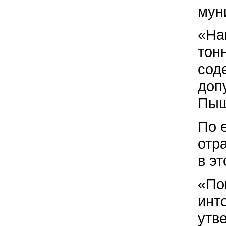
мун
«На
тон
сод
доп
Пыш
По 
отр
в эт
«По
инт
утв