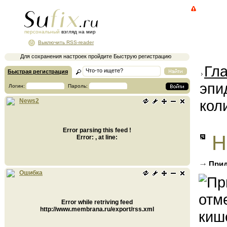
персональный
взгляд на мир
Выключить RSS-reader
Для сохранения настроек пройдите Быструю регистрацию
Гл
Быстрая регистрация
эпи
Логин:
Пароль:
кол
News2
Error parsing this feed !
Н
Error: , at line:
Прид
заболе
Ошибка
Error while retriving feed
http://www.membrana.ru/export/rss.xml