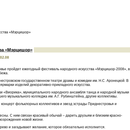
усства «Мэрцишор»
тва «Мэрцишор»
.02.08
ровье пройдет ежегодный фестиваль народного искусства «Мэрцишор-2008», в
бежа.
нестровском государственном театре драмы и комедии им. Н.С. Аронецкой. В
-ярмарки изделий декоративно-прикладного искусства.
ки «Виорика», муниципального народного ансамбля танца и народной музыки
его музыкального колледжа им. А.Г. Рубинштейна, другие коллективы.
т концерт фольклорных коллективов и звезд эстрады Приднестровья и
сны. С ним связан красивый обычай – дарить друзьям и близким красно-
возрождения новой жизни.
дерево и загадывают желание, которое обязательно исполнится.