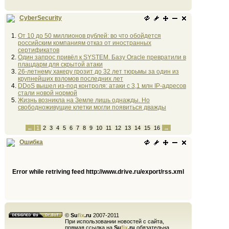
CyberSecurity
От 10 до 50 миллионов рублей: во что обойдется
российским компаниям отказ от иностранных
сертификатов
Один запрос привёл к SYSTEM. Базу Oracle превратили в
плацдарм для скрытой атаки
26-летнему хакеру грозит до 32 лет тюрьмы за один из
крупнейших взломов последних лет
DDoS вышел из-под контроля: атаки с 3,1 млн IP-адресов
стали новой нормой
Жизнь возникла на Земле лишь однажды. Но
свободноживущие клетки могли появиться дважды
←
1
2
3
4
5
6
7
8
9
10
11
12
13
14
15
16
→
Ошибка
Error while retriving feed http://www.drive.ru/export/rss.xml
©
Su
fix
.ru
2007-2011
При использовании новостей с сайта,
прямая ссылка на
Su
fix
.ru
обязательна