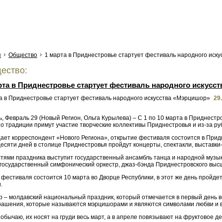
я
Общество
1 марта в Приднестровье стартует фестиваль народного иск
ество:
рта в Приднестровье стартует фестиваль народного искусс
29
, Февраль 29 (Новый Регион, Ольга Курылева) – С 1 по 10 марта в Приднест
о традиции примут участие творческие коллективы Приднестровья и из-за ру
дает корреспондент «Нового Региона», открытие фестиваля состоится в Прид
есяти дней в столице Приднестровья пройдут концерты, спектакли, выставки
стями праздника выступит государственный ансамбль танца и народной музы
 государственный симфонический оркестр, джаз-бэнда Приднестровского высш
фестиваля состоится 10 марта во Дворце Республики, в этот же день пройде
.
 – молдавский национальный праздник, который отмечается в первый день ве
рашения, которые называются мэрцишорами и являются символами любви и 
обычаю, их носят на груди весь март, а в апреле повязывают на фруктовое 