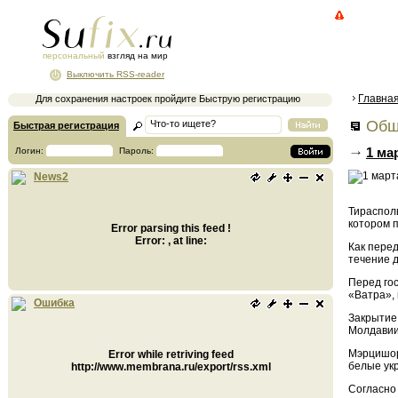
персональный
взгляд на мир
Выключить RSS-reader
Главна
Для сохранения настроек пройдите Быструю регистрацию
Общ
Быстрая регистрация
1 ма
Логин:
Пароль:
News2
Тирасполь
котором п
Error parsing this feed !
Error: , at line:
Как пере
течение д
Перед го
«Ватра»,
Ошибка
Закрытие 
Молдавии
Мэрцишор
Error while retriving feed
белые ук
http://www.membrana.ru/export/rss.xml
Согласно 