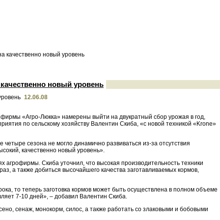
на качественно новый уровень
 качественно новый уровень
12.06.08
 фирмы «Агро-Люкка» намерены выйти на двукратный сбор урожая в год,
риятия по сельскому хозяйству Валентин Скиба, «с новой техникой «Krone»
е четыре сезона не могло динамично развиваться из-за отсутствия
ысокий, качественно новый уровень».
ях агрофирмы. Скиба уточнил, что высокая производительность техники
раз, а также добиться высочайшего качества заготавливаемых кормов,
ока, то теперь заготовка кормов может быть осуществлена в полном объеме
ляет 7-10 дней», – добавил Валентин Скиба.
сено, сенаж, монокорм, силос, а также работать со злаковыми и бобовыми