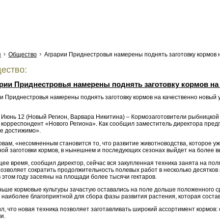
я
Общество
Аграрии Приднестровья намерены поднять заготовку кормов 
ество:
рии Приднестровья намерены поднять заготовку кормов на
 Июнь 12 (Новый Регион, Варвара Никитина) – Кормозаготовители рыбницкой
 корреспондент «Нового Региона». Как сообщил заместитель директора предп
не достижимо».
овам, «несомненным становится то, что развитие животноводства, которое уж
ной заготовки кормов, в нынешнем и последующих сезонах выйдет на более в
ее время, сообщил директор, сейчас вся закупленная техника занята на пол
озволяет сократить продолжительность полевых работ в несколько десятков 
 этом году засеяны на площади более тысячи гектаров.
ньше кормовые культуры зачастую оставались на поле дольше положенного ср
 наиболее благоприятной для сбора фазы развития растения, которая состав
л, что новая техника позволяет заготавливать широкий ассортимент кормов: 
и.