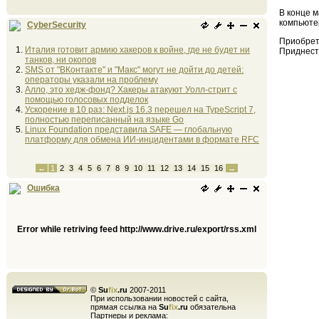
В конце 
компьюте
CyberSecurity
Приобрет
Италия готовит армию хакеров к войне, где не будет ни
Приднест
танков, ни окопов
SMS от "ВКонтакте" и "Макс" могут не дойти до детей:
операторы указали на проблему
Алло, это хедж-фонд? Хакеры атакуют Уолл-стрит с
помощью голосовых подделок
Ускорение в 10 раз: Next.js 16.3 перешел на TypeScript 7,
полностью переписанный на языке Go
Linux Foundation представила SAFE — глобальную
платформу для обмена ИИ-инцидентами в формате RFC
←
1
2
3
4
5
6
7
8
9
10
11
12
13
14
15
16
→
Ошибка
Error while retriving feed http://www.drive.ru/export/rss.xml
©
Su
fix
.ru
2007-2011
При использовании новостей с сайта,
прямая ссылка на
Su
fix
.ru
обязательна
Партнеры и реклама: