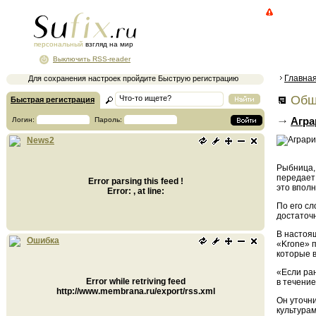
персональный
взгляд на мир
Выключить RSS-reader
Главна
Для сохранения настроек пройдите Быструю регистрацию
Общ
Быстрая регистрация
Агра
Логин:
Пароль:
News2
Рыбница,
передает
Error parsing this feed !
это впол
Error: , at line:
По его сл
достаточ
В настоящ
Ошибка
«Krone» п
которые в
«Если ра
Error while retriving feed
в течение
http://www.membrana.ru/export/rss.xml
Он уточни
культурам