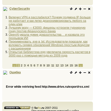
CyberSecurity
Включил VPN и расслабился? Почему подмена IP больше
не работает и как легко деанонимизировать любого за
один клик
Лучшему вору — €3000: фишеры устроили турнирную
гонку против французского банка
OpenAI украла чужие доказательства… и назвала это
прорывом ИИ
Переименовать .exe в .txt. Исследователи показали, как
взломать сервер обновлений Windows простым фокусом
с расширением
Открытая библиотека egg увеличила скорость расчетов в
3000 раз с помощью метода из 2009 года
←
1
2
3
4
5
6
7
8
9
10
11
12
13
14
15
16
→
Ошибка
Error while retriving feed http://www.drive.ru/export/rss.xml
©
Su
fix
.ru
2007-2011
При использовании новостей с сайта,