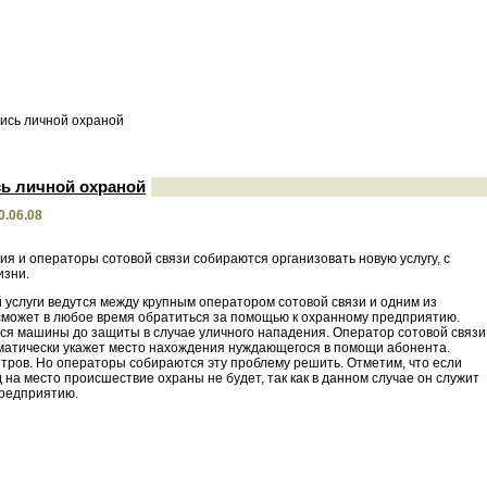
ись личной охраной
ь личной охраной
0.06.08
я и операторы сотовой связи собираются организовать новую услугу, с
изни.
услуги ведутся между крупным оператором сотовой связи и одним из
 сможет в любое время обратиться за помощью к охранному предприятию.
йся машины до защиты в случае уличного нападения. Оператор сотовой связи
томатически укажет место нахождения нуждающегося в помощи абонента.
тров. Но операторы собираются эту проблему решить. Отметим, что если
 на место происшествие охраны не будет, так как в данном случае он служит
предприятию.