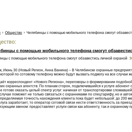
я
Общество
Челябинцы с помощью мобильного телефона смогут обзавест
ество:
бинцы с помощью мобильного телефона смогут обзавестис
3
, Июнь 30 (Новый Регион, Анна Ванина) – В Челябинске охранные предприяти
которой по сотовому телефону можно будут вызвать подмогу на все случаи ж
даёт корреспондент «Нового Региона», переговоры о формировании подобной 
ких охранных агентств. По планам сторон, подключившийся к услуге абонент
е готово оказать целый спектр услуг: начиная от транспортировки сломавше
 случае поможет не только связаться с охранниками по спецтарифу, но и ав
определяемая точность нахождения клиента пока будет небольшой: до 200 ме
луга заработает, то оператор сотовой связи нести ответственность за приезд
язующим звеном: предоставляет услуги связи как абоненту, так и охранному 