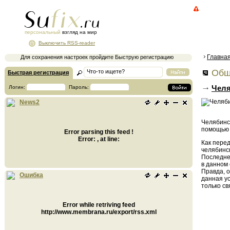
персональный
взгляд на мир
Выключить RSS-reader
Главна
Для сохранения настроек пройдите Быструю регистрацию
Общ
Быстрая регистрация
Челя
Логин:
Пароль:
News2
Челябинск
помощью 
Error parsing this feed !
Error: , at line:
Как пере
челябинс
Последне
в данном
Правда, 
Ошибка
данная ус
только св
Error while retriving feed
http://www.membrana.ru/export/rss.xml