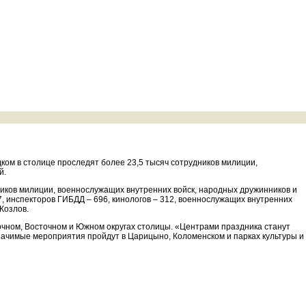
дком в столице проследят более 23,5 тысяч сотрудников милиции,
й.
ников милиции, военнослужащих внутренних войск, народных дружинников и
7, инспекторов ГИБДД – 696, кинологов – 312, военнослужащих внутренних
Козлов.
очном, Восточном и Южном округах столицы. «Центрами праздника станут
начимые мероприятия пройдут в Царицыно, Коломенском и парках культуры и