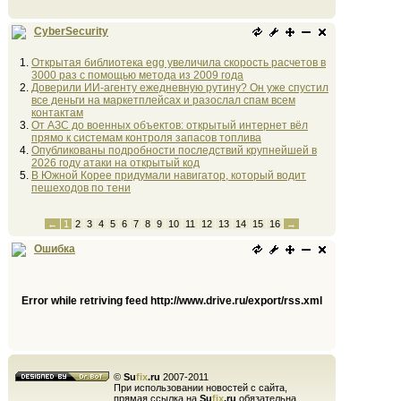
CyberSecurity
Открытая библиотека egg увеличила скорость расчетов в
3000 раз с помощью метода из 2009 года
Доверили ИИ-агенту ежедневную рутину? Он уже спустил
все деньги на маркетплейсах и разослал спам всем
контактам
От АЗС до военных объектов: открытый интернет вёл
прямо к системам контроля запасов топлива
Опубликованы подробности последствий крупнейшей в
2026 году атаки на открытый код
В Южной Корее придумали навигатор, который водит
пешеходов по тени
←
1
2
3
4
5
6
7
8
9
10
11
12
13
14
15
16
→
Ошибка
Error while retriving feed http://www.drive.ru/export/rss.xml
©
Su
fix
.ru
2007-2011
При использовании новостей с сайта,
прямая ссылка на
Su
fix
.ru
обязательна