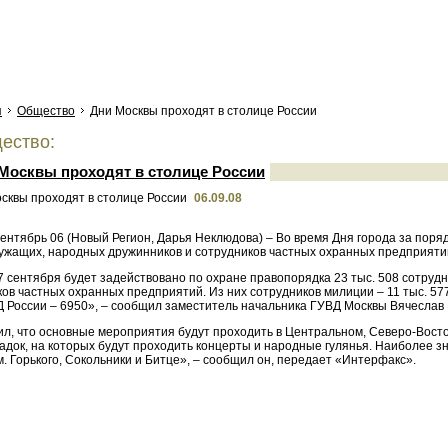
я
Общество
Дни Москвы проходят в столице России
ество:
Москвы проходят в столице России
06.09.08
ентябрь 06 (Новый Регион, Дарья Неклюдова) – Во время Дня города за поря
ужащих, народных дружинников и сотрудников частных охранных предприяти
7 сентября будет задействовано по охране правопорядка 23 тыс. 508 сотруд
ов частных охранных предприятий. Из них сотрудников милиции – 11 тыс. 57
Д России – 6950», – сообщил заместитель начальника ГУВД Москвы Вячеслав 
ил, что основные мероприятия будут проходить в Центральном, Северо-Вост
адок, на которых будут проходить концерты и народные гулянья. Наиболее з
. Горького, Сокольники и Битце», – сообщил он, передает «Интерфакс».