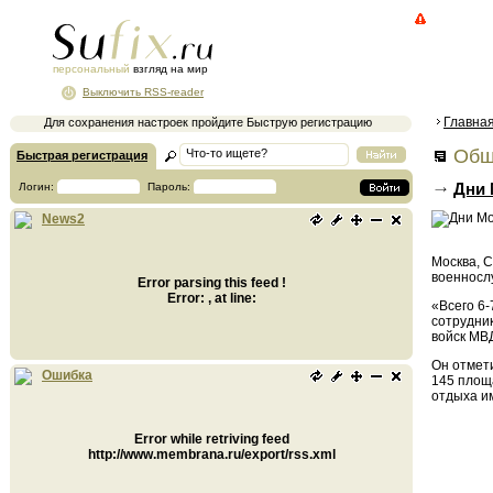
персональный
взгляд на мир
Выключить RSS-reader
Главна
Для сохранения настроек пройдите Быструю регистрацию
Общ
Быстрая регистрация
Дни 
Логин:
Пароль:
News2
Москва, С
военносл
Error parsing this feed !
Error: , at line:
«Всего 6-
сотрудник
войск МВ
Он отмет
Ошибка
145 площ
отдыха им
Error while retriving feed
http://www.membrana.ru/export/rss.xml