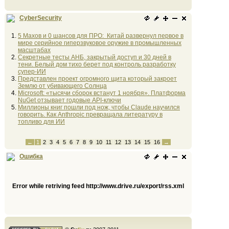
CyberSecurity
5 Махов и 0 шансов для ПРО: Китай развернул первое в
мире серийное гиперзвуковое оружие в промышленных
масштабах
Секретные тесты АНБ, закрытый доступ и 30 дней в
тени. Белый дом тихо берет под контроль разработку
супер-ИИ
Представлен проект огромного щита который закроет
Землю от убивающего Солнца
Microsoft: «тысячи сборок встанут 1 ноября». Платформа
NuGet отзывает годовые API-ключи
Миллионы книг пошли под нож, чтобы Claude научился
говорить. Как Anthropic превращала литературу в
топливо для ИИ
←
1
2
3
4
5
6
7
8
9
10
11
12
13
14
15
16
→
Ошибка
Error while retriving feed http://www.drive.ru/export/rss.xml