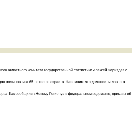
кого областного комитета государственной статистики Алексей Чернядев с
ля госчиновника 65-летнего возраста. Напомним, что должность главного
дева. Как сообщили «Новому Региону» в федеральном ведомстве, приказы об