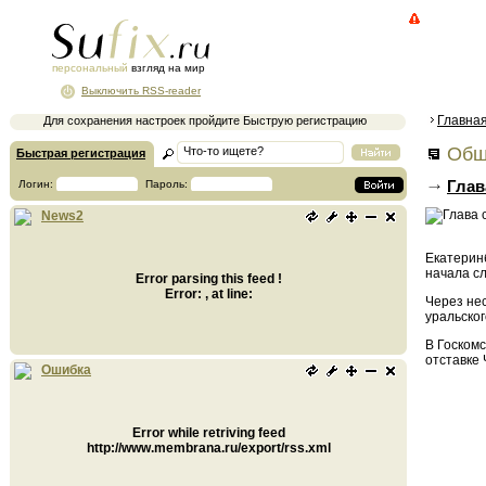
персональный
взгляд на мир
Выключить RSS-reader
Главна
Для сохранения настроек пройдите Быструю регистрацию
Общ
Быстрая регистрация
Глав
Логин:
Пароль:
News2
Екатеринб
начала сл
Error parsing this feed !
Error: , at line:
Через нес
уральског
В Госком
отставке 
Ошибка
Error while retriving feed
http://www.membrana.ru/export/rss.xml