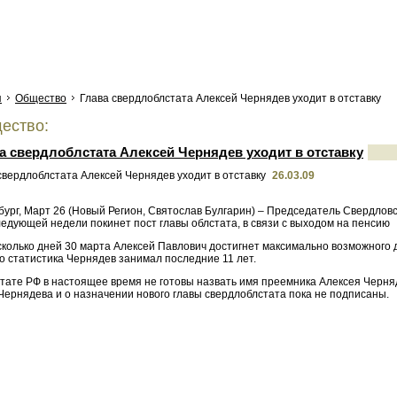
я
Общество
Глава свердлоблстата Алексей Чернядев уходит в отставку
ество:
а свердлоблстата Алексей Чернядев уходит в отставку
26.03.09
ург, Март 26 (Новый Регион, Святослав Булгарин) – Председатель Свердловс
едующей недели покинет пост главы облстата, в связи с выходом на пенсию
колько дней 30 марта Алексей Павлович достигнет максимально возможного д
о статистика Чернядев занимал последние 11 лет.
стате РФ в настоящее время не готовы назвать имя преемника Алексея Черня
Чернядева и о назначении нового главы свердлоблстата пока не подписаны.