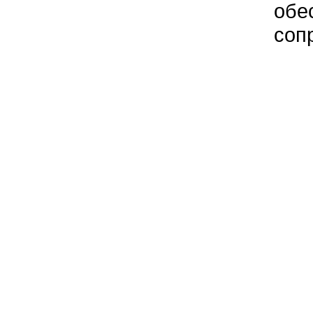
обе
соп