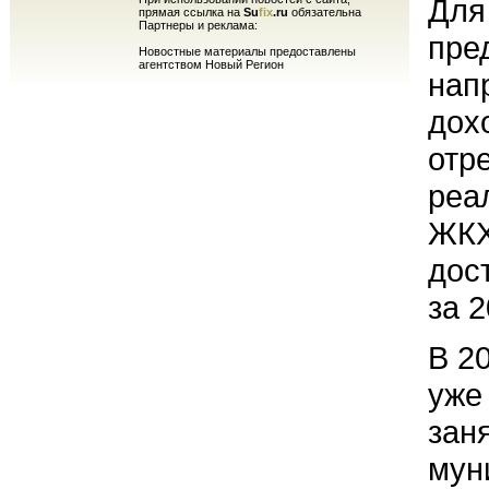
Для
прямая ссылка на
Su
fix
.ru
обязательна
Партнеры и реклама:
пре
Новостные материалы предоставлены
агентством Новый Регион
нап
дох
отр
реа
ЖКХ
дос
за 2
В 2
уже 
зан
мун