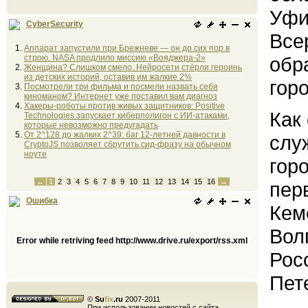
Уфи
CyberSecurity
Все
Аппарат запустили при Брежневе — он до сих пор в
строю. NASA продлило миссию «Вояджера-2»
обр
Женщина? Слишком смело. Нейросети стёрли героинь
из детских историй, оставив им жалкие 2%
горо
Посмотрели три фильма и посмели назвать себя
киноманом? Интернет уже поставил вам диагноз
Хакеры-роботы против живых защитников: Positive
Как
Technologies запускает киберполигон с ИИ-атаками,
которые невозможно предугадать
От 2^128 до жалких 2^39: баг 12-летней давности в
слу
CryptoJS позволяет сбрутить сид-фразу на обычном
ноуте
гор
←
1
2
3
4
5
6
7
8
9
10
11
12
13
14
15
16
→
пер
Ошибка
Кем
Вол
Error while retriving feed http://www.drive.ru/export/rss.xml
Рос
Пет
©
Su
fix
.ru
2007-2011
При использовании новостей с сайта,