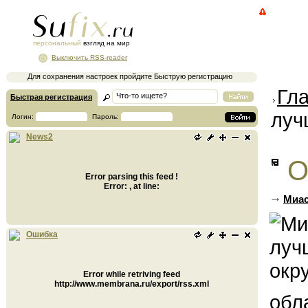
персональный
взгляд на мир
Выключить RSS-reader
Для сохранения настроек пройдите Быструю регистрацию
Гл
Быстрая регистрация
луч
Логин:
Пароль:
News2
О
Error parsing this feed !
Error: , at line:
Миас
Ошибка
Error while retriving feed
http://www.membrana.ru/export/rss.xml
обл