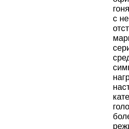
гон
с н
отс
мар
сер
сре
сим
наг
нас
кат
гол
бол
реж