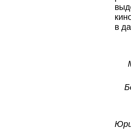
выд
кин
в д
Б
Юри