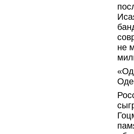
пос
Иса
бан
сов
не 
мил
«Од
Оде
Рос
сыг
Гоц
пам