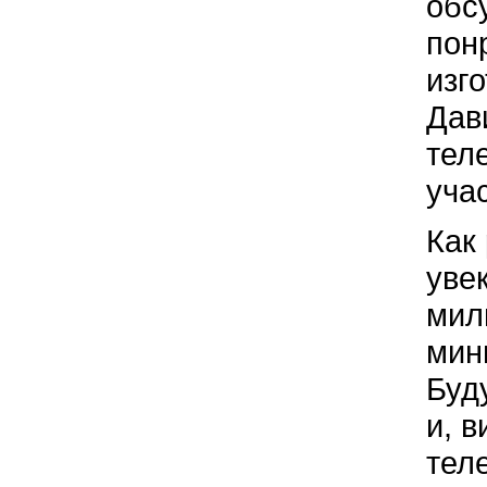
обс
пон
изг
Дав
тел
уча
Как
уве
мил
мин
Буд
и, 
тел