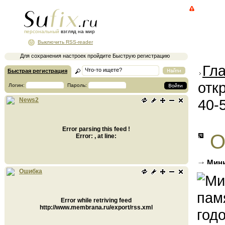
персональный
взгляд на мир
Выключить RSS-reader
Для сохранения настроек пройдите Быструю регистрацию
Гл
Быстрая регистрация
отк
Логин:
Пароль:
40-
News2
Error parsing this feed !
О
Error: , at line:
Мини
(ФОТО)
Ошибка
Error while retriving feed
http://www.membrana.ru/export/rss.xml