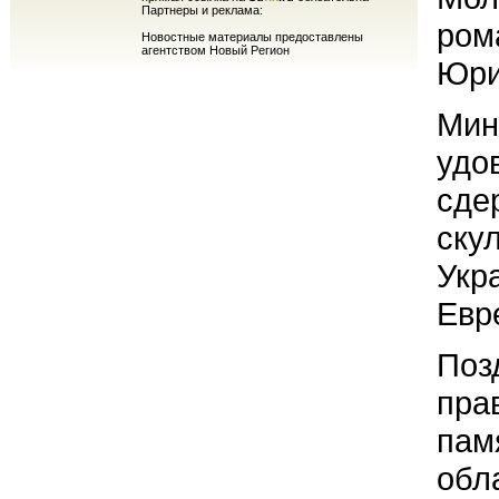
Партнеры и реклама:
ром
Новостные материалы предоставлены
агентством Новый Регион
Юри
Мин
удо
сде
ску
Укр
Евр
Поз
пра
пам
обл