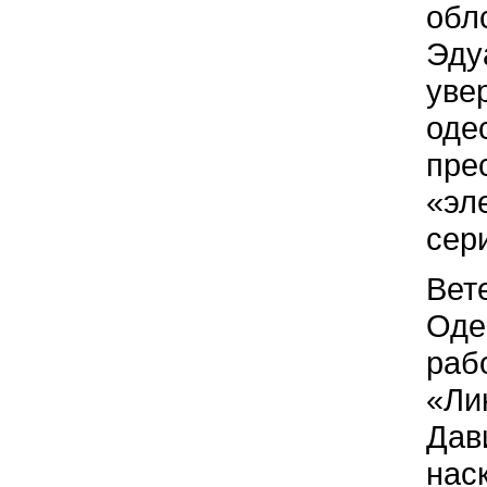
обл
Эду
уве
оде
пре
«эл
сер
Вет
Оде
раб
«Ли
Дав
нас