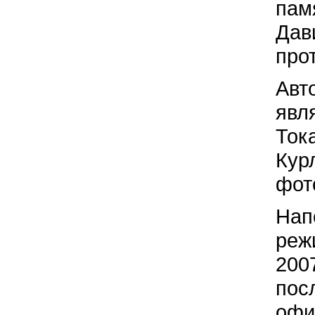
пам
Дав
про
Авт
явл
Ток
Кур
фот
Нап
реж
200
пос
офи