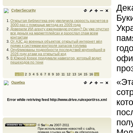
Дек
CyberSecurity
Бук
Открытая библиотека egg увеличила скорость расчетов в
3000 раз с помощью метода из 2009 года
Укр
Доверили ИИ-агенту ежедневную рутину? Он уже спустил
все деньги на маркетплейсах и разослал спам всем
пам
контактам
От АЗС до военных объектов: открытый интернет вёл
год
прямо к системам контроля запасов топлива
Опубликованы подробности последствий крупнейшей в
2026 году атаки на открытый код
офи
В Южной Корее придумали навигатор, который водит
пешеходов по тени
про
←
1
2
3
4
5
6
7
8
9
10
11
12
13
14
15
16
→
«Эт
Ошибка
сот
кот
Error while retriving feed http://www.drive.ru/export/rss.xml
пос
пол
©
Su
fix
.ru
2007-2011
При использовании новостей с сайта,
Мол
прямая ссылка на
Su
fix
.ru
обязательна