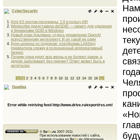
Нам
CyberSecurity
про
Kimi K3 против песочницы: 1:0 в пользу ИИ
Windscribe представила deGDID — скрипт для удаления
нес
и блокировки GDID в Windows
Новый план Альтмана: отдать управление OpenAI
тек
искусственному интеллекту. И он такой не один
Купи шпиона по подписке: платформа LightSpy
дет
превратила слежку в полноценный корпоративный
бизнес
Почему одни курят всю жизнь и не болеют раком, а
свя
другие заболевают без причин? Ответ может быть в
антителах
год
←
1
2
3
4
5
6
7
8
9
10
11
12
13
14
15
16
→
Чел
Ошибка
про
кан
Error while retriving feed http://www.drive.ru/export/rss.xml
«Но
гла
©
Su
fix
.ru
2007-2011
буд
При использовании новостей с сайта,
прямая ссылка на
Su
fix
.ru
обязательна