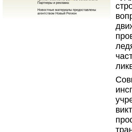
Партнеры и реклама:
стр
Новостные материалы предоставлены
воп
агентством Новый Регион
дви
про
лед
час
лик
Сов
инс
учр
вик
про
тра