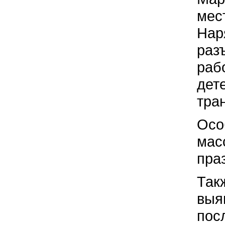
мес
Нар
раз
раб
дет
тра
Осо
мас
пра
Так
выя
пос