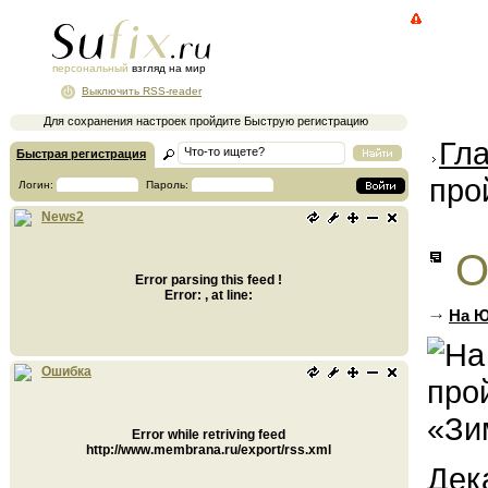
персональный
взгляд на мир
Выключить RSS-reader
Для сохранения настроек пройдите Быструю регистрацию
Гл
Быстрая регистрация
про
Логин:
Пароль:
News2
О
Error parsing this feed !
Error: , at line:
На Ю
Ошибка
Error while retriving feed
http://www.membrana.ru/export/rss.xml
Дек