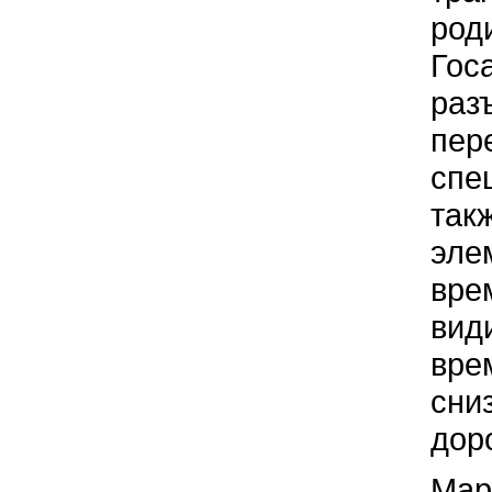
род
Гос
раз
пер
спе
так
эле
вре
вид
врем
сни
дор
Мар