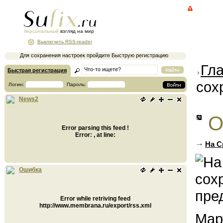
персональный
взгляд на мир
Выключить RSS-reader
Для сохранения настроек пройдите Быструю регистрацию
Гл
Быстрая регистрация
сох
Логин:
Пароль:
News2
О
Error parsing this feed !
Error: , at line:
На С
Ошибка
Error while retriving feed
http://www.membrana.ru/export/rss.xml
Мар