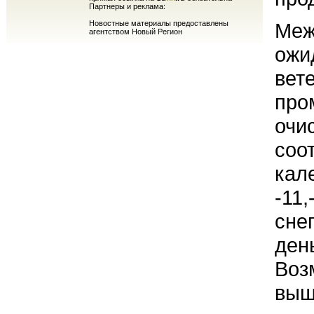
Партнеры и реклама:
Новостные материалы предоставлены
Меж
агентством Новый Регион
ожи
вет
про
очи
соо
кал
-11,
сне
ден
Воз
выш