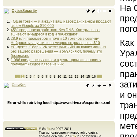
На 
CyberSecurity
пре
«Один токен — и аккаунт ваш навсегда»: хакеры продают
взлом Google за $10 000
пог
45% вредоносов работают без DNS. Хакеры снова
вшивают IP-адреса в код и побеждают
28,9 млн параметров и почти 10 токенов в секунду.
Как
Нейросеть запустили на микроконтроллере за $10
«Яндекс», Сбер и VK хотят учить ИИ на ваших данных
Ура
без вашего разрешения — и объясняют, почему это
безопасно
1 086 вредоносных писем в день: промышленность
сос
получает каждое пятое из них
пра
←
1
2
3
4
5
6
7
8
9
10
11
12
13
14
15
16
→
зат
Ошибка
и о
тра
Error while retriving feed http://www.drive.ru/export/rss.xml
пре
мет
©
Su
fix
.ru
2007-2011
При использовании новостей с сайта,
про
прямая ссылка на
Su
fix
.ru
обязательна