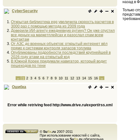
назад в 
Только с
CyberSecurity
представ
требован
Открытая библиотека egg увеличила скорость расчетов в
3000 раз с помощью метода из 2009 года
Доверили ИИ-агенту ежедневную рутину? Он уже спустил
все деньги на маркетплейсах и разослал спам всем
контактам
От АЗС до военных объектов: открытый интернет вёл
прямо к системам контроля запасов топлива
Опубликованы подробности последствий крупнейшей в
2026 году атаки на открытый код
В Южной Корее придумали навигатор, который водит
пешеходов по тени
←
1
2
3
4
5
6
7
8
9
10
11
12
13
14
15
16
→
Ошибка
Error while retriving feed http://www.drive.ru/export/rss.xml
©
Su
fix
.ru
2007-2011
При использовании новостей с сайта,
прямая ссылка на
Su
fix
.ru
обязательна