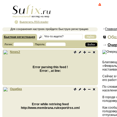
персональный
взгляд на мир
Выключить RSS-reader
Главна
Для сохранения настроек пройдите Быструю регистрацию
Общ
Быстрая регистрация
Очер
Логин:
Пароль:
News2
Благовеще
«Февраль
Error parsing this feed !
настаива
Error: , at line:
Сейчас в
его работ
По слова
Ошибка
население
В городе
голодовку
Error while retriving feed
Как сооб
http://www.membrana.ru/export/rss.xml
голодовку
отпускные