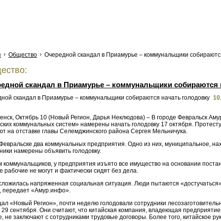
я
Общество
Очередной скандал в Приамурье – коммунальщики собираются
ество:
едной скандал в Приамурье – коммунальщики собираются 
10
нск, Октябрь 10 (Новый Регион, Дарья Неклюдова) – В городе Февральск Аму
ских коммунальных систем» намерены начать голодовку 17 октября. Протесту
ют на отставке главы Селемджинского района Сергея Мельничука.
 Февральске два коммунальных предприятия. Одно из них, муниципальное, на
ники намерены объявить голодовку.
м коммунальщиков, у предприятия изъято все имущество на основании постан
 рабочие не могут и фактически сидят без дела.
 сложилась напряженная социальная ситуация. Люди пытаются «достучаться» 
, передает «Амур.инфо».
щал «Новый Регион», почти неделю голодовали сотрудники лесозаготовитель
 29 сентября. Они считают, что китайская компания, владеющая предприятие
, не заключают с сотрудниками трудовые договоры. Более того, китайское ру