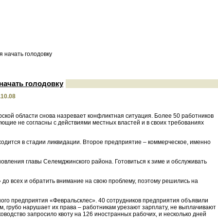
 начать голодовку
начать голодовку
.10.08
рской области снова назревает конфликтная ситуация. Более 50 работников
ющие не согласны с действиями местных властей и в своих требованиях
ходится в стадии ликвидации. Второе предприятие – коммерческое, именно
овления главы Селемджинского района. Готовиться к зиме и обслуживать
до всех и обратить внимание на свою проблему, поэтому решились на
ного предприятия «Февральсклес». 40 сотрудников предприятия объявили
м, грубо нарушает их права – работникам урезают зарплату, не выплачивают
ководство запросило квоту на 126 иностранных рабочих, и несколько дней