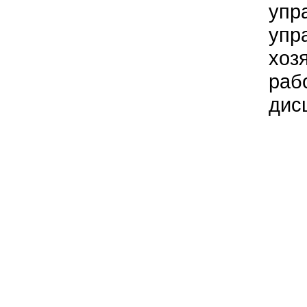
упр
упр
хоз
раб
дис