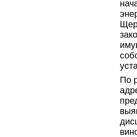
нач
эне
Щер
зак
иму
соб
уст
По 
адр
пре
выя
дис
вин