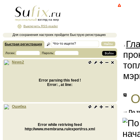
персональный
взгляд на мир
Выключить RSS-reader
Для сохранения настроек пройдите Быструю регистрацию
Гл
Быстрая регистрация
про
Логин:
Пароль:
топ
News2
мэр
Error parsing this feed !
Error: , at line:
О
Ошибка
По т
энерге
Error while retriving feed
http://www.membrana.ru/export/rss.xml