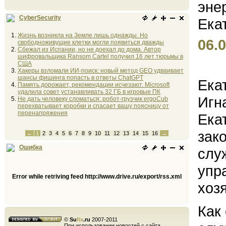
CyberSecurity
Жизнь возникла на Земле лишь однажды. Но
06.0
свободноживущие клетки могли появиться дважды
Сбежал из Испании, но не доехал до дома. Автор
шифровальщика Ransom Cartel получил 16 лет тюрьмы в
США
Хакеры взломали ИИ-поиск: новый метод GEO удваивает
шансы фишинга попасть в ответы ChatGPT
Ека
Память дорожает, рекомендации исчезают. Microsoft
удалила совет устанавливать 32 ГБ в игровые ПК
Игн
Не дать человеку сломаться: робот-грузчик ergoCub
перехватывает коробки и спасает вашу поясницу от
перенапряжения
Ека
зак
←
1
2
3
4
5
6
7
8
9
10
11
12
13
14
15
16
→
Ошибка
слу
упр
Error while retriving feed http://www.drive.ru/export/rss.xml
хоз
Как
©
Su
fix
.ru
2007-2011
При использовании новостей с сайта,