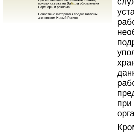
слу
прямая ссылка на
Su
fix
.ru
обязательна
Партнеры и реклама:
уст
Новостные материалы предоставлены
агентством Новый Регион
раб
нео
под
упо
хра
дан
раб
пре
при
орг
Кро