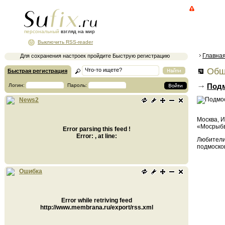
персональный
взгляд на мир
Выключить RSS-reader
Главна
Для сохранения настроек пройдите Быструю регистрацию
Общ
Быстрая регистрация
Подм
Логин:
Пароль:
News2
Москва, И
«Мосрыбв
Error parsing this feed !
Error: , at line:
Любители 
подмоско
Ошибка
Error while retriving feed
http://www.membrana.ru/export/rss.xml