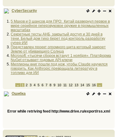
CyberSecurity
5 Махов и 0 шансов для ПРО: Китай развернул первое в
мире серийное гиперзвуковое оружие в промышленных
масштабах
Секретные тесты АНБ, закрытый доступ и 30 дней в
тени. Белый дом тихо берет под контроль разработку
супер-ИИ
Представлен проект огромного щита который закроет
Землю от убивающего Солнца
Microsoft: «тысячи сборок встанут 1 ноября». Платформа
NuGet отзывает годовые API-ключи
Миллионы книг пошли под нож, чтобы Claude научился
говорить. Как Anthropic превращала литературу в
топливо для ИИ
←
1
2
3
4
5
6
7
8
9
10
11
12
13
14
15
16
→
Ошибка
Error while retriving feed http://www.drive.ru/export/rss.xml