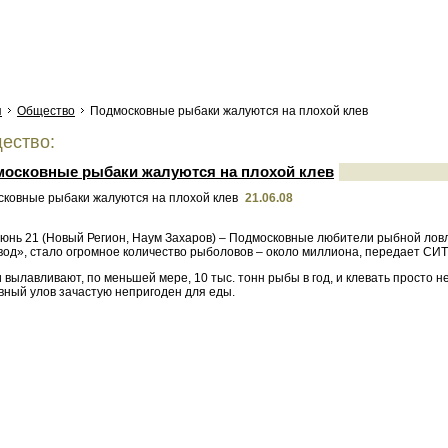
я
Общество
Подмосковные рыбаки жалуются на плохой клев
ество:
осковные рыбаки жалуются на плохой клев
21.06.08
юнь 21 (Новый Регион, Наум Захаров) – Подмосковные любители рыбной ловли
од», стало огромное количество рыболовов – около миллиона, передает СИ
вылавливают, по меньшей мере, 10 тыс. тонн рыбы в год, и клевать просто н
вный улов зачастую непригоден для еды.