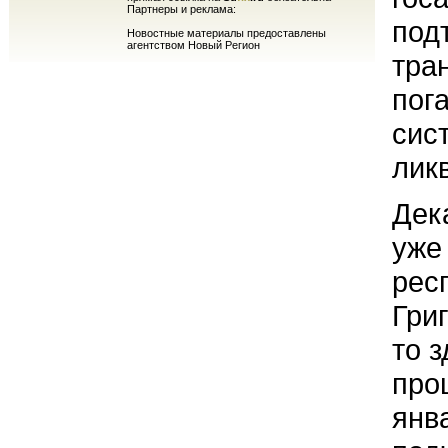
Партнеры и реклама:
под
Новостные материалы предоставлены
агентством Новый Регион
тра
пог
сис
лик
Дек
уже
рес
Гри
то 
про
янв