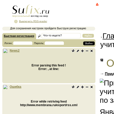
персональный
взгляд на мир
Выключить RSS-reader
Для сохранения настроек пройдите Быструю регистрацию
Гл
Быстрая регистрация
учи
Логин:
Пароль:
News2
О
Error parsing this feed !
Error: , at line:
Прид
Ошибка
Error while retriving feed
http://www.membrana.ru/export/rss.xml
Янв