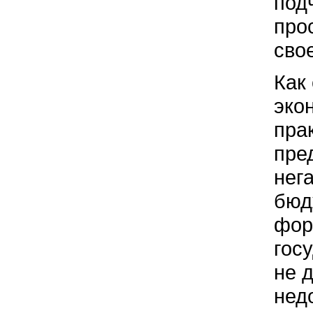
под
про
сво
Как
эко
пра
пре
нег
бюд
фор
гос
не 
нед