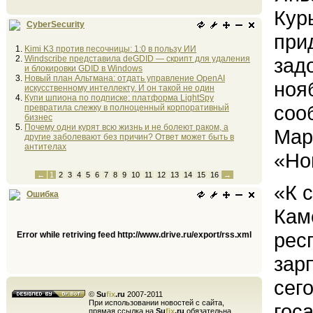
Кур
CyberSecurity
при
Kimi K3 против песочницы: 1:0 в пользу ИИ
Windscribe представила deGDID — скрипт для удаления
зад
и блокировки GDID в Windows
Новый план Альтмана: отдать управление OpenAI
ноя
искусственному интеллекту. И он такой не один
Купи шпиона по подписке: платформа LightSpy
соо
превратила слежку в полноценный корпоративный
бизнес
Почему одни курят всю жизнь и не болеют раком, а
Мар
другие заболевают без причин? Ответ может быть в
антителах
«Но
←
1
2
3
4
5
6
7
8
9
10
11
12
13
14
15
16
→
«К 
Ошибка
Кам
рес
Error while retriving feed http://www.drive.ru/export/rss.xml
зар
сег
©
Su
fix
.ru
2007-2011
При использовании новостей с сайта,
гос
прямая ссылка на
Su
fix
.ru
обязательна