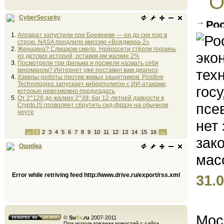
О
CyberSecurity
Ро
Аппарат запустили при Брежневе — он до сих пор в
экон
строю. NASA продлило миссию «Вояджера-2»
техн
Женщина? Слишком смело. Нейросети стёрли героинь
из детских историй, оставив им жалкие 2%
стра
Посмотрели три фильма и посмели назвать себя
киноманом? Интернет уже поставил вам диагноз
здор
Хакеры-роботы против живых защитников: Positive
Technologies запускает киберполигон с ИИ-атаками,
экон
которые невозможно предугадать
От 2^128 до жалких 2^39: баг 12-летней давности в
бизн
CryptoJS позволяет сбрутить сид-фразу на обычном
ноуте
←
1
2
3
4
5
6
7
8
9
10
11
12
13
14
15
16
→
Ошибка
Error while retriving feed http://www.drive.ru/export/rss.xml
31.0
Мос
©
Su
fix
.ru
2007-2011
При использовании новостей с сайта,