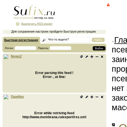
персональный
взгляд на мир
Выключить RSS-reader
Для сохранения настроек пройдите Быструю регистрацию
Гл
Быстрая регистрация
псе
Логин:
Пароль:
заи
News2
про
Error parsing this feed !
псе
Error: , at line:
нет
зак
Ошибка
мас
Error while retriving feed
http://www.membrana.ru/export/rss.xml