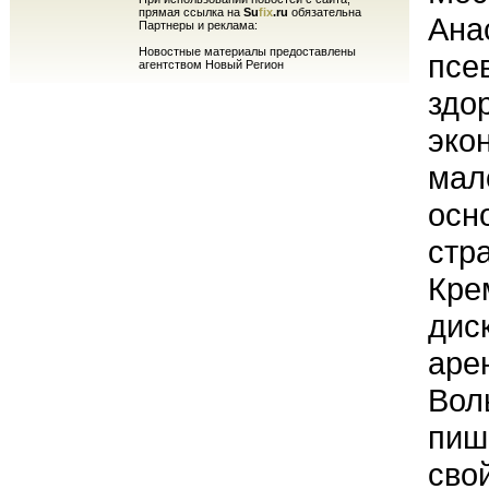
прямая ссылка на
Su
fix
.ru
обязательна
Ана
Партнеры и реклама:
Новостные материалы предоставлены
псе
агентством Новый Регион
здо
эко
мало
осн
стр
Кре
дис
аре
Вол
пиш
сво