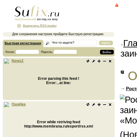
персональный
взгляд на мир
Выключить RSS-reader
Для сохранения настроек пройдите Быструю регистрацию
Гл
Быстрая регистрация
заи
Логин:
Пароль:
News2
О
Error parsing this feed !
Error: , at line:
Рост
Ошибка
Error while retriving feed
http://www.membrana.ru/export/rss.xml
(Но