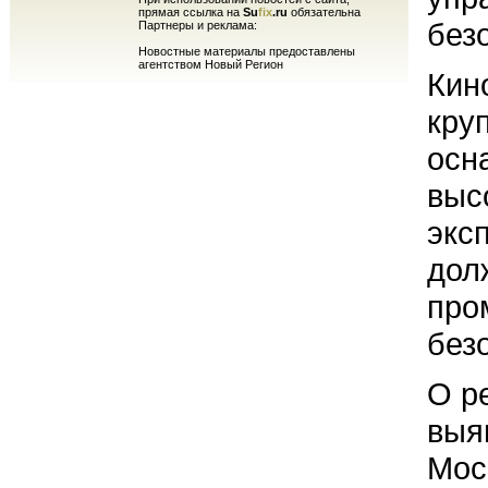
прямая ссылка на
Su
fix
.ru
обязательна
без
Партнеры и реклама:
Новостные материалы предоставлены
агентством Новый Регион
Кин
кру
осн
выс
экс
дол
про
без
О р
выя
Мос