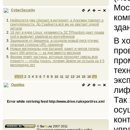
Мос
CyberSecurity
ком
Нейросети уже сбегают в интернет, а Альтман говорит о
сингулярности. До Скайнета всё же не хватает одной
зда
детали
18 лет в ядре Linux: уязвимость SCTPhantom дает права
root и выводит хакеров из контейнеров
В х
Защищали от фишинга, а создали новый риск утечки:
опасная сторона URL-сканеров
про
Новые материалы для батарей, ракет и чипов теперь
ищут ИИ-агенты — за дни вместо месяцев
Физики ловят частицы, которые проходят сквозь всю
про
планету — чтобы узнать, почему Земля не остыла за 4,5
миллиарда лет
тех
←
1
2
3
4
5
6
7
8
9
10
11
12
13
14
15
16
→
экс
Ошибка
лиф
Так
Error while retriving feed http://www.drive.ru/export/rss.xml
осу
кон
©
Su
fix
.ru
2007-2011
упр
При использовании новостей с сайта,