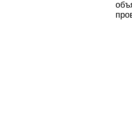
объ
про