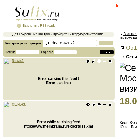
персональный
взгляд на мир
Выключить RSS-reader
Главна
Для сохранения настроек пройдите Быструю регистрацию
визиту н
Быстрая регистрация
Общ
Логин:
Пароль:
Сенч
News2
визиту
Error parsing this feed !
Error: , at line:
18.0
Ошибка
Error while retriving feed
Киев, Фев
http://www.membrana.ru/export/rss.xml
Юлия Тим