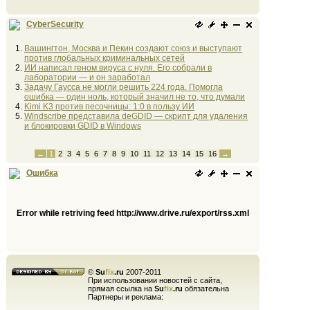
CyberSecurity
Вашингтон, Москва и Пекин создают союз и выступают
против глобальных криминальных сетей
ИИ написал геном вируса с нуля. Его собрали в
лаборатории — и он заработал
Задачу Гаусса не могли решить 224 года. Помогла
ошибка — один ноль, который значил не то, что думали
Kimi K3 против песочницы: 1:0 в пользу ИИ
Windscribe представила deGDID — скрипт для удаления
и блокировки GDID в Windows
←
1
2
3
4
5
6
7
8
9
10
11
12
13
14
15
16
→
Ошибка
Error while retriving feed http://www.drive.ru/export/rss.xml
©
Su
fix
.ru
2007-2011
При использовании новостей с сайта,
прямая ссылка на
Su
fix
.ru
обязательна
Партнеры и реклама: