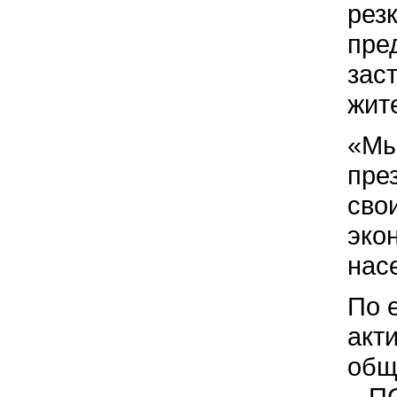
рез
пре
зас
жит
«Мы
пре
сво
эко
нас
По 
акт
общ
– П