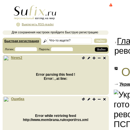
персональный
взгляд на мир
Выключить RSS-reader
Для сохранения настроек пройдите Быструю регистрацию
Гл
Быстрая регистрация
рев
Логин:
Пароль:
News2
О
Error parsing this feed !
Error: , at line:
Укра
Ошибка
Error while retriving feed
http://www.membrana.ru/export/rss.xml