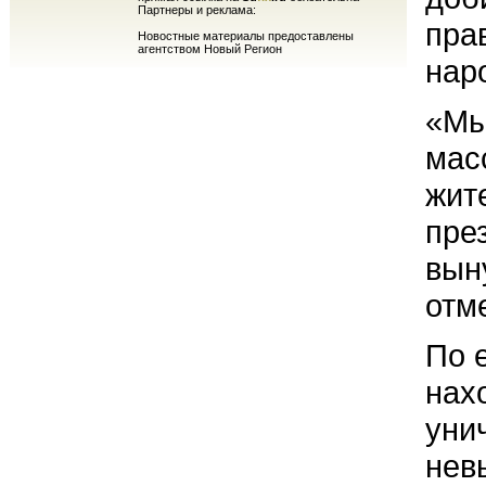
Партнеры и реклама:
пра
Новостные материалы предоставлены
агентством Новый Регион
нар
«Мы
мас
жит
пре
вын
отм
По 
нах
уни
нев