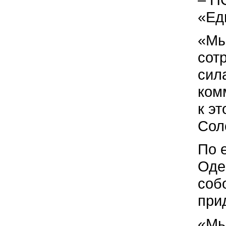
«Ед
«Мы
сот
сил
ком
к э
Сол
По 
Оде
соб
при
«Мы