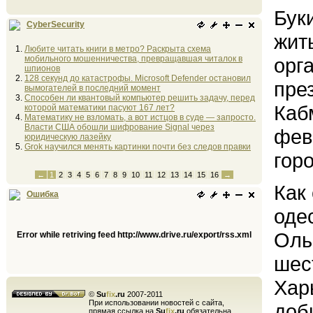
Бук
CyberSecurity
жить
Любите читать книги в метро? Раскрыта схема
мобильного мошенничества, превращавшая читалок в
орг
шпионов
128 секунд до катастрофы. Microsoft Defender остановил
пре
вымогателей в последний момент
Способен ли квантовый компьютер решить задачу, перед
Каб
которой математики пасуют 167 лет?
Математику не взломать, а вот истцов в суде — запросто.
Власти США обошли шифрование Signal через
фев
юридическую лазейку
Grok научился менять картинки почти без следов правки
гор
←
1
2
3
4
5
6
7
8
9
10
11
12
13
14
15
16
→
Как
Ошибка
оде
Оль
Error while retriving feed http://www.drive.ru/export/rss.xml
шес
Хар
©
Su
fix
.ru
2007-2011
При использовании новостей с сайта,
доб
прямая ссылка на
Su
fix
.ru
обязательна