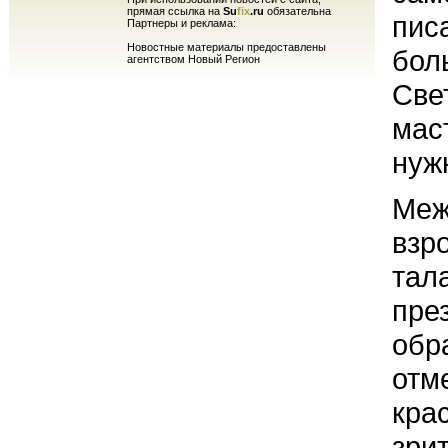
прямая ссылка на
Su
fix
.ru
обязательна
пис
Партнеры и реклама:
Новостные материалы предоставлены
бол
агентством Новый Регион
Све
маст
нуж
Меж
взр
тал
пре
обр
отм
кра
зри