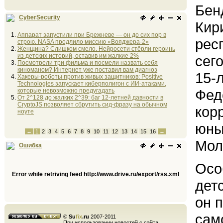
Бен
CyberSecurity
Кир
Аппарат запустили при Брежневе — он до сих пор в
рес
строю. NASA продлило миссию «Вояджера-2»
Женщина? Слишком смело. Нейросети стёрли героинь
из детских историй, оставив им жалкие 2%
сег
Посмотрели три фильма и посмели назвать себя
киноманом? Интернет уже поставил вам диагноз
15-
Хакеры-роботы против живых защитников: Positive
Technologies запускает киберполигон с ИИ-атаками,
Фед
которые невозможно предугадать
От 2^128 до жалких 2^39: баг 12-летней давности в
CryptoJS позволяет сбрутить сид-фразу на обычном
кор
ноуте
юны
←
1
2
3
4
5
6
7
8
9
10
11
12
13
14
15
16
→
Мол
Ошибка
Осо
Error while retriving feed http://www.drive.ru/export/rss.xml
дет
он 
сам
©
Su
fix
.ru
2007-2011
При использовании новостей с сайта,