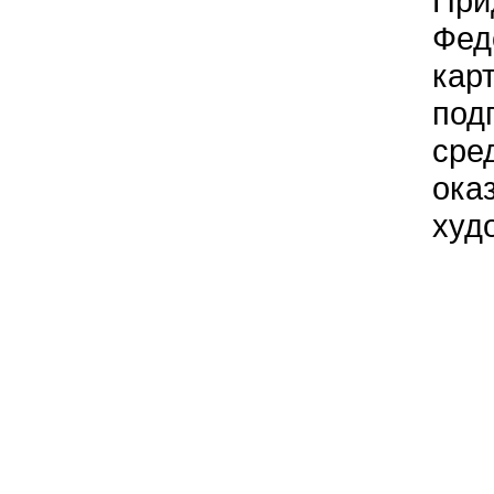
При
Фед
кар
под
сре
ока
худ