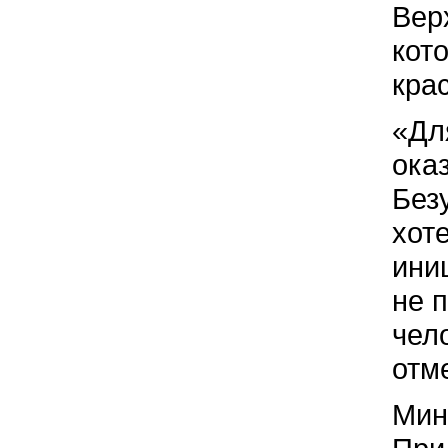
Вер
кот
крас
«Дл
ока
Без
хоте
ини
не 
чел
отм
Мин