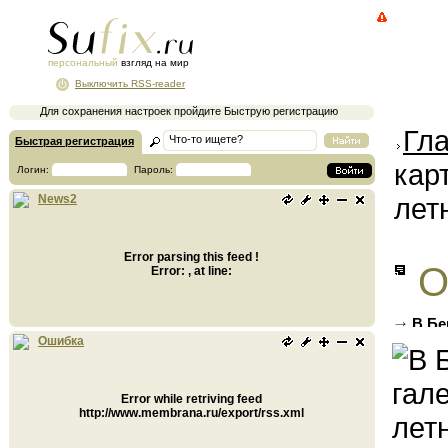
персональный
взгляд на мир
Выключить RSS-reader
Для сохранения настроек пройдите Быструю регистрацию
Гл
Быстрая регистрация
кар
Логин:
Пароль:
лет
News2
Error parsing this feed !
О
Error: , at line:
В Бе
художн
Ошибка
Error while retriving feed
http://www.membrana.ru/export/rss.xml