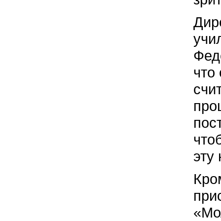
Дир
учи
Фед
что
счи
про
пос
что
эту
Кро
при
«Мо