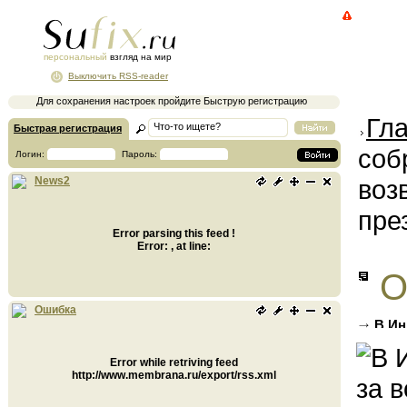
персональный
взгляд на мир
Выключить RSS-reader
Для сохранения настроек пройдите Быструю регистрацию
Гл
Быстрая регистрация
соб
Логин:
Пароль:
воз
News2
пре
Error parsing this feed !
Error: , at line:
О
Ошибка
В Ин
на пос
Error while retriving feed
http://www.membrana.ru/export/rss.xml