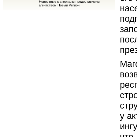
Новостные материалы предоставлены
нас
агентством Новый Регион
под
зап
пос
пре
Маг
воз
рес
стр
стр
у а
инг
что