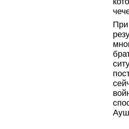
кот
чеч
При
рез
мно
бра
сит
пос
сей
вой
спо
Ауш