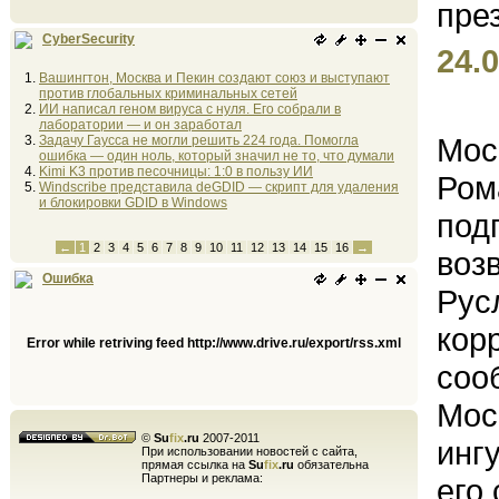
CyberSecurity
24.0
Вашингтон, Москва и Пекин создают союз и выступают
против глобальных криминальных сетей
ИИ написал геном вируса с нуля. Его собрали в
лаборатории — и он заработал
Мос
Задачу Гаусса не могли решить 224 года. Помогла
ошибка — один ноль, который значил не то, что думали
Kimi K3 против песочницы: 1:0 в пользу ИИ
Ром
Windscribe представила deGDID — скрипт для удаления
и блокировки GDID в Windows
под
←
1
2
3
4
5
6
7
8
9
10
11
12
13
14
15
16
→
воз
Ошибка
Рус
кор
Error while retriving feed http://www.drive.ru/export/rss.xml
соо
Мос
©
Su
fix
.ru
2007-2011
инг
При использовании новостей с сайта,
прямая ссылка на
Su
fix
.ru
обязательна
Партнеры и реклама:
его