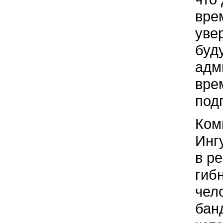
вре
уве
буд
адм
вре
под
Ком
Инг
в р
гиб
чел
бан