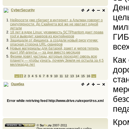
Ден
CyberSecurity
цел
Нейросети уже сбегают в интернет, а Альтман говорит о
сингулярности. До Скайнета всё же не хватает одной
мил
детали
18 лет в ядре Linux: уязвимость SCTPhantom дает права
ГИБ
root и выводит хакеров из контейнеров
Защищали от фишинга, а создали новый риск утечки:
все
опасная сторона URL-сканеров
Новые материалы для батарей, ракет и чипов теперь
ищут ИИ-агенты — за дни вместо месяцев
Физики ловят частицы, которые проходят сквозь всю
Как
планету — чтобы узнать, почему Земля не остыла за 4,5
миллиарда лет
дор
←
1
2
3
4
5
6
7
8
9
10
11
12
13
14
15
16
→
ста
Ошибка
мер
без
Error while retriving feed http://www.drive.ru/export/rss.xml
педа
Кро
©
Su
fix
.ru
2007-2011
При использовании новостей с сайта,