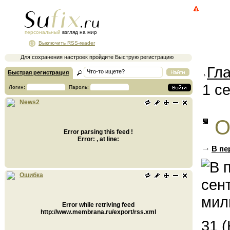
персональный
взгляд на мир
Выключить RSS-reader
Для сохранения настроек пройдите Быструю регистрацию
Гл
Быстрая регистрация
1 с
Логин:
Пароль:
News2
О
Error parsing this feed !
Error: , at line:
В пе
Ошибка
Error while retriving feed
http://www.membrana.ru/export/rss.xml
31 