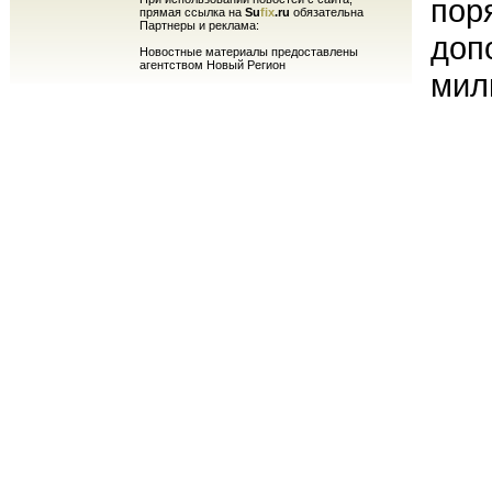
пор
прямая ссылка на
Su
fix
.ru
обязательна
Партнеры и реклама:
доп
Новостные материалы предоставлены
агентством Новый Регион
мил