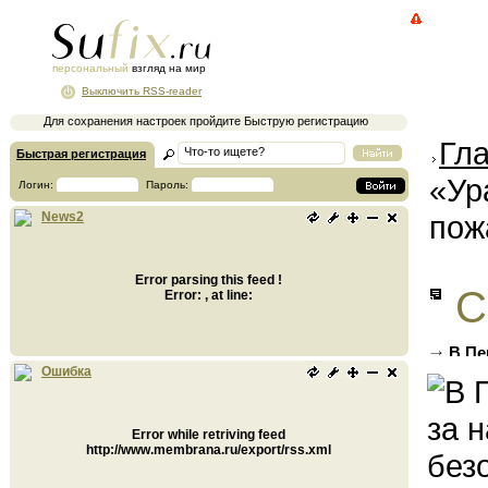
персональный
взгляд на мир
Выключить RSS-reader
Для сохранения настроек пройдите Быструю регистрацию
Гл
Быстрая регистрация
«Ур
Логин:
Пароль:
пож
News2
Error parsing this feed !
С
Error: , at line:
В Пе
безопа
Ошибка
Error while retriving feed
http://www.membrana.ru/export/rss.xml