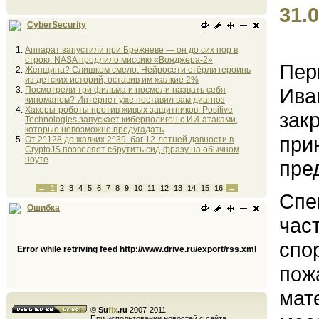
31.0
CyberSecurity
Аппарат запустили при Брежневе — он до сих пор в
строю. NASA продлило миссию «Вояджера-2»
Пер
Женщина? Слишком смело. Нейросети стёрли героинь
из детских историй, оставив им жалкие 2%
Ива
Посмотрели три фильма и посмели назвать себя
киноманом? Интернет уже поставил вам диагноз
Хакеры-роботы против живых защитников: Positive
зак
Technologies запускает киберполигон с ИИ-атаками,
которые невозможно предугадать
при
От 2^128 до жалких 2^39: баг 12-летней давности в
CryptoJS позволяет сбрутить сид-фразу на обычном
ноуте
пре
←
1
2
3
4
5
6
7
8
9
10
11
12
13
14
15
16
→
Спе
Ошибка
час
спо
Error while retriving feed http://www.drive.ru/export/rss.xml
пож
мат
©
Su
fix
.ru
2007-2011
При использовании новостей с сайта,