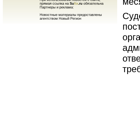
мес
прямая ссылка на
Su
fix
.ru
обязательна
Партнеры и реклама:
Суд
Новостные материалы предоставлены
агентством Новый Регион
пос
орг
адм
отв
тре