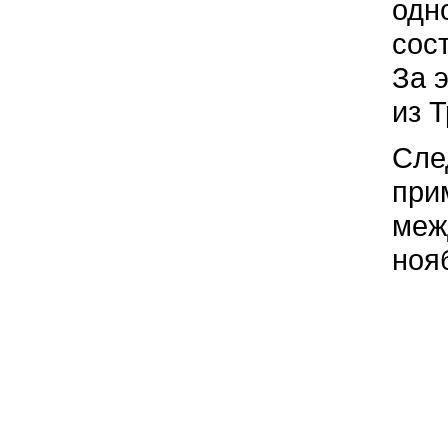
одн
сос
За 
из 
Сле
при
меж
ноя