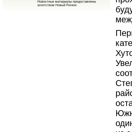
Новостные материалы предоставлены
агентством Новый Регион
буд
меж
Пер
кат
Хут
Уве
соо
Сте
рай
ост
Южн
оди