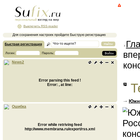
персональный
взгляд на мир
Выключить RSS-reader
Для сохранения настроек пройдите Быструю регистрацию
Гл
Быстрая регистрация
впе
Логин:
Пароль:
кон
News2
Error parsing this feed !
Т
Error: , at line:
Южно
Ошибка
Error while retriving feed
http://www.membrana.ru/export/rss.xml