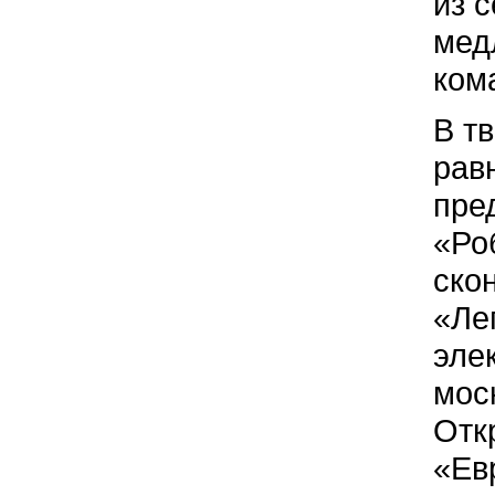
из 
мед
ком
В т
рав
пре
«Ро
ско
«Ле
эле
мос
Отк
«Ев