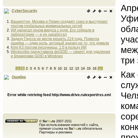
Апр
CyberSecurity
Уфи
Вашингтон, Москва и Пекин создают союз и выступают
против глобальных криминальных сетей
обл
ИИ написал геном вируса с нуля. Его собрали в
лаборатории — и он заработал
уча
Задачу Гаусса не могли решить 224 года. Помогла
ошибка — один ноль, который значил не то, что думали
меж
Kimi K3 против песочницы: 1:0 в пользу ИИ
Windscribe представила deGDID — скрипт для удаления
и блокировки GDID в Windows
три
←
1
2
3
4
5
6
7
8
9
10
11
12
13
14
15
16
→
Как
Ошибка
слу
Чел
Error while retriving feed http://www.drive.ru/export/rss.xml
ком
сор
©
Su
fix
.ru
2007-2011
кон
При использовании новостей с сайта,
прямая ссылка на
Su
fix
.ru
обязательна
Партнеры и реклама:
про