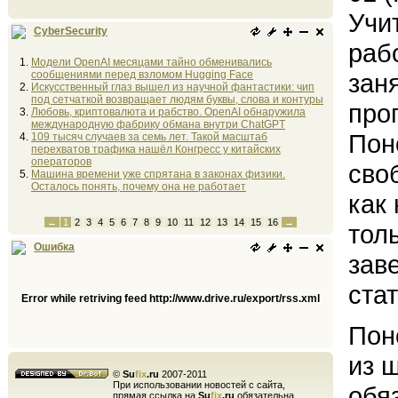
Учи
CyberSecurity
раб
Модели OpenAI месяцами тайно обменивались
сообщениями перед взломом Hugging Face
зан
Искусственный глаз вышел из научной фантастики: чип
под сетчаткой возвращает людям буквы, слова и контуры
про
Любовь, криптовалюта и рабство. OpenAI обнаружила
международную фабрику обмана внутри ChatGPT
Пон
109 тысяч случаев за семь лет. Такой масштаб
перехватов трафика нашёл Конгресс у китайских
операторов
сво
Машина времени уже спрятана в законах физики.
Осталось понять, почему она не работает
как 
←
1
2
3
4
5
6
7
8
9
10
11
12
13
14
15
16
→
тол
Ошибка
зав
стат
Error while retriving feed http://www.drive.ru/export/rss.xml
Пон
из 
©
Su
fix
.ru
2007-2011
При использовании новостей с сайта,
обя
прямая ссылка на
Su
fix
.ru
обязательна