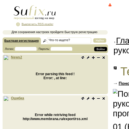
персональный
взгляд на мир
Выключить RSS-reader
Для сохранения настроек пройдите Быструю регистрацию
Гл
Быстрая регистрация
рук
Логин:
Пароль:
News2
Т
Error parsing this feed !
Error: , at line:
Поно
Ошибка
Error while retriving feed
http://www.membrana.ru/export/rss.xml
01 