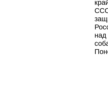
кра
ССС
защ
Рос
над
соб
Пон