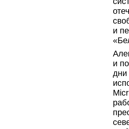
сис
оте
сво
и п
«Бе
Але
и п
дни
исп
Micr
раб
пре
сев