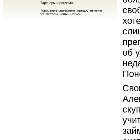
Партнеры и реклама:
сво
Новостные материалы предоставлены
агентством Новый Регион
хот
сли
пре
об 
нед
Пон
Сво
Але
ску
учи
зай