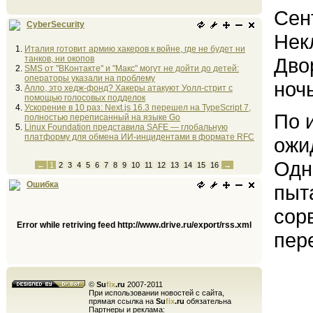
Сен
CyberSecurity
Нек
Италия готовит армию хакеров к войне, где не будет ни
танков, ни окопов
Дво
SMS от "ВКонтакте" и "Макс" могут не дойти до детей:
операторы указали на проблему
ноч
Алло, это хедж-фонд? Хакеры атакуют Уолл-стрит с
помощью голосовых подделок
Ускорение в 10 раз: Next.js 16.3 перешел на TypeScript 7,
По 
полностью переписанный на языке Go
Linux Foundation представила SAFE — глобальную
платформу для обмена ИИ-инцидентами в формате RFC
ожи
Одн
←
1
2
3
4
5
6
7
8
9
10
11
12
13
14
15
16
→
Ошибка
пыт
сор
Error while retriving feed http://www.drive.ru/export/rss.xml
пер
©
Su
fix
.ru
2007-2011
При использовании новостей с сайта,
прямая ссылка на
Su
fix
.ru
обязательна
Партнеры и реклама: