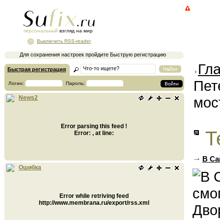
персональный
взгляд на мир
Выключить RSS-reader
Для сохранения настроек пройдите Быструю регистрацию
Гл
Быстрая регистрация
Пет
Логин:
Пароль:
мос
News2
Error parsing this feed !
Т
Error: , at line:
В Са
Ошибка
Error while retriving feed
http://www.membrana.ru/export/rss.xml