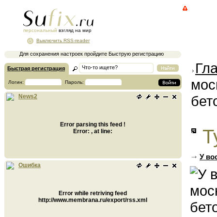
персональный
взгляд на мир
Выключить RSS-reader
Для сохранения настроек пройдите Быструю регистрацию
Гл
Быстрая регистрация
мос
Логин:
Пароль:
бет
News2
Error parsing this feed !
Т
Error: , at line:
У во
Ошибка
Error while retriving feed
http://www.membrana.ru/export/rss.xml