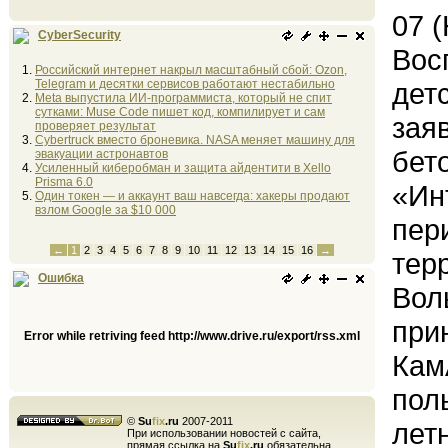
07 
CyberSecurity
Вос
Российский интернет накрыл масштабный сбой: Ozon,
Telegram и десятки сервисов работают нестабильно
дет
Meta выпустила ИИ-программиста, который не спит
сутками: Muse Code пишет код, компилирует и сам
зая
проверяет результат
Cybertruck вместо броневика. NASA меняет машину для
бет
эвакуации астронавтов
Усиленный киберобман и защита айдентити в Xello
Prisma 6.0
«Ин
Один токен — и аккаунт ваш навсегда: хакеры продают
взлом Google за $10 000
пер
←
1
2
3
4
5
6
7
8
9
10
11
12
13
14
15
16
→
тер
Ошибка
Вол
при
Error while retriving feed http://www.drive.ru/export/rss.xml
Кам
пол
©
Su
fix
.ru
2007-2011
лет
При использовании новостей с сайта,
прямая ссылка на
Su
fix
.ru
обязательна