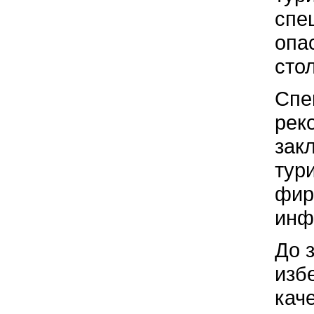
спе
опа
сто
Спе
рек
зак
тур
фир
инф
До 
изб
кач