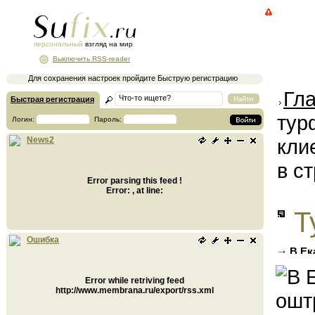
персональный
взгляд на мир
Выключить RSS-reader
Для сохранения настроек пройдите Быструю регистрацию
Гл
Быстрая регистрация
тур
Логин:
Пароль:
кли
News2
в с
Error parsing this feed !
Error: , at line:
Т
Ошибка
В Ек
информ
Error while retriving feed
http://www.membrana.ru/export/rss.xml