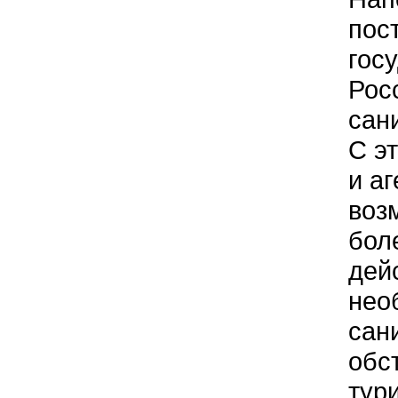
пос
гос
Рос
сан
С э
и а
воз
бол
дей
нео
сан
обс
тур