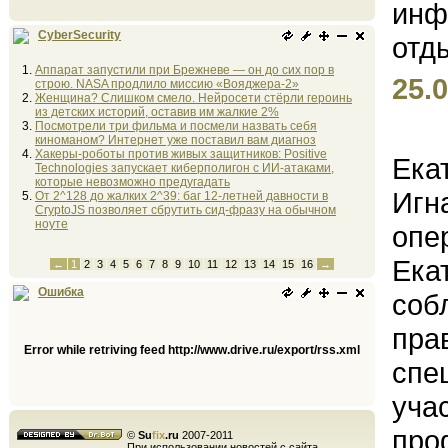
CyberSecurity
Аппарат запустили при Брежневе — он до сих пор в
25.0
строю. NASA продлило миссию «Вояджера-2»
Женщина? Слишком смело. Нейросети стёрли героинь
из детских историй, оставив им жалкие 2%
Посмотрели три фильма и посмели назвать себя
киноманом? Интернет уже поставил вам диагноз
Хакеры-роботы против живых защитников: Positive
Ека
Technologies запускает киберполигон с ИИ-атаками,
которые невозможно предугадать
Игн
От 2^128 до жалких 2^39: баг 12-летней давности в
CryptoJS позволяет сбрутить сид-фразу на обычном
ноуте
опе
Ека
←
1
2
3
4
5
6
7
8
9
10
11
12
13
14
15
16
→
Ошибка
соб
пра
Error while retriving feed http://www.drive.ru/export/rss.xml
спе
уча
про
©
Su
fix
.ru
2007-2011
При использовании новостей с сайта,