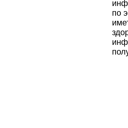
инф
по 
име
здо
инф
пол