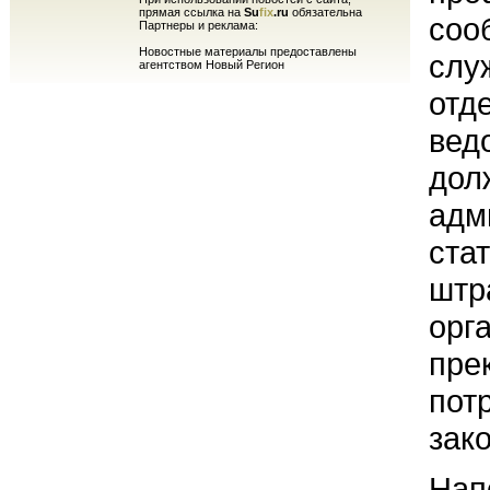
прямая ссылка на
Su
fix
.ru
обязательна
соо
Партнеры и реклама:
Новостные материалы предоставлены
слу
агентством Новый Регион
отд
вед
дол
адм
ста
штр
орг
пре
пот
зак
Нап