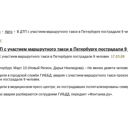
я
Авто
В ДТП с участием маршрутного такси в Петербурге пострадали 9 ч
:
П с участием маршрутного такси в Петербурге пострадали 9
17.03.09
ербург, Март 10 (Новый Регион, Дарья Неклюдова) – Не менее девяти челове
щили в городской службе ГИББД, авария с участием маршрутного такси прои
е пострадали 9 человек.
или в медицинском пресс-центре, из пострадавших госпитализированы семеро
ах аварии разбираются сотрудники ГИБДД, передает «Фонтанка.ру».