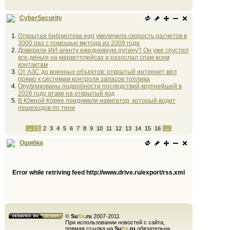
CyberSecurity
Открытая библиотека egg увеличила скорость расчетов в
3000 раз с помощью метода из 2009 года
Доверили ИИ-агенту ежедневную рутину? Он уже спустил
все деньги на маркетплейсах и разослал спам всем
контактам
От АЗС до военных объектов: открытый интернет вёл
прямо к системам контроля запасов топлива
Опубликованы подробности последствий крупнейшей в
2026 году атаки на открытый код
В Южной Корее придумали навигатор, который водит
пешеходов по тени
←
1
2
3
4
5
6
7
8
9
10
11
12
13
14
15
16
→
Ошибка
Error while retriving feed http://www.drive.ru/export/rss.xml
©
Su
fix
.ru
2007-2011
При использовании новостей с сайта,
прямая ссылка на
Su
fix
.ru
обязательна