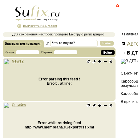
персональный
взгляд на мир
Выключить RSS-reader
Главна
Для сохранения настроек пройдите Быструю регистрацию
Авто
Быстрая регистрация
В ДТ
Логин:
Пароль:
News2
Санкт-Пет
Error parsing this feed !
Как сооб
Error: , at line:
результат
Как сообщ
В причин
Ошибка
Error while retriving feed
http://www.membrana.ru/export/rss.xml