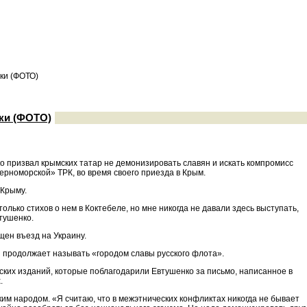
ски (ФОТО)
ски (ФОТО)
о призвал крымских татар не демонизировать славян и искать компромисс
ерноморской» ТРК, во время своего приезда в Крым.
 Крыму.
лько стихов о нем в Коктебеле, но мне никогда не давали здесь выступать,
втушенко.
щен въезд на Украину.
н продолжает называть «городом славы русского флота».
ских изданий, которые поблагодарили Евтушенко за письмо, написанное в
.
ким народом. «Я считаю, что в межэтнических конфликтах никогда не бывает