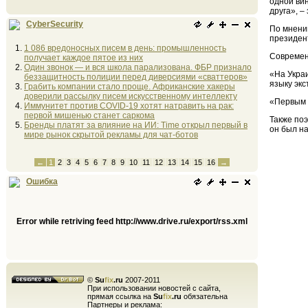
одной вин
друга», –
CyberSecurity
По мнени
президен
1 086 вредоносных писем в день: промышленность
Современ
получает каждое пятое из них
Один звонок — и вся школа парализована. ФБР признало
«На Украи
беззащитность полиции перед диверсиями «сваттеров»
языку экс
Грабить компании стало проще. Африканские хакеры
доверили рассылку писем искусственному интеллекту
«Первым 
Иммунитет против COVID-19 хотят натравить на рак:
первой мишенью станет саркома
Также поэ
Бренды платят за влияние на ИИ: Time открыл первый в
он был на
мире рынок скрытой рекламы для чат-ботов
←
1
2
3
4
5
6
7
8
9
10
11
12
13
14
15
16
→
Ошибка
Error while retriving feed http://www.drive.ru/export/rss.xml
©
Su
fix
.ru
2007-2011
При использовании новостей с сайта,
прямая ссылка на
Su
fix
.ru
обязательна
Партнеры и реклама: