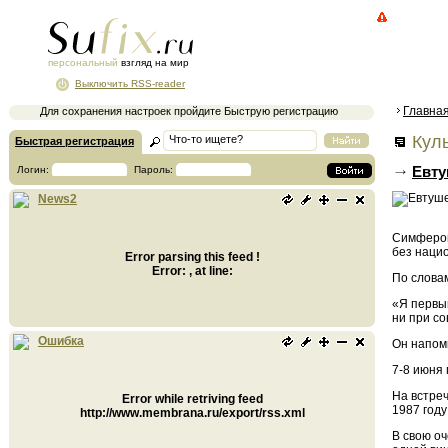
персональный
взгляд на мир
Выключить RSS-reader
Главна
Для сохранения настроек пройдите Быструю регистрацию
Куль
Быстрая регистрация
Евту
Логин:
Пароль:
News2
Симфероп
без нацио
Error parsing this feed !
Error: , at line:
По словам
«Я первый
ни при со
Ошибка
Он напом
7-8 июня
На встре
Error while retriving feed
1987 год
http://www.membrana.ru/export/rss.xml
В свою оч