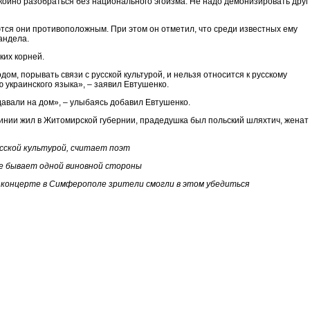
покойно разобраться без национального эгоизма. Не надо демонизировать друг
тся они противоположным. При этом он отметил, что среди известных ему
андела.
ких корней.
дом, порывать связи с русской культурой, и нельзя относится к русскому
ю украинского языка», – заявил Евтушенко.
авали на дом», – улыбаясь добавил Евтушенко.
 линии жил в Житомирской губернии, прадедушка был польский шляхтич, женат
усской культурой, считает поэт
е бывает одной виновной стороны
 концерте в Симферополе зрители смогли в этом убедиться