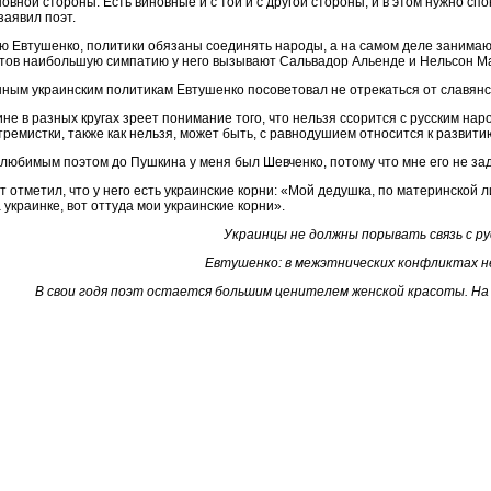
овной стороны. Есть виновные и с той и с другой стороны, и в этом нужно с
 заявил поэт.
ю Евтушенко, политики обязаны соединять народы, а на самом деле занимаю
тов наибольшую симпатию у него вызывают Сальвадор Альенде и Нельсон М
ным украинским политикам Евтушенко посоветовал не отрекаться от славянс
не в разных кругах зреет понимание того, что нельзя ссорится с русским наро
тремистки, также как нельзя, может быть, с равнодушием относится к развити
любимым поэтом до Пушкина у меня был Шевченко, потому что мне его не зад
т отметил, что у него есть украинские корни: «Мой дедушка, по материнской
 украинке, вот оттуда мои украинские корни».
Украинцы не должны порывать связь с р
Евтушенко: в межэтнических конфликтах н
В свои годя поэт остается большим ценителем женской красоты. На