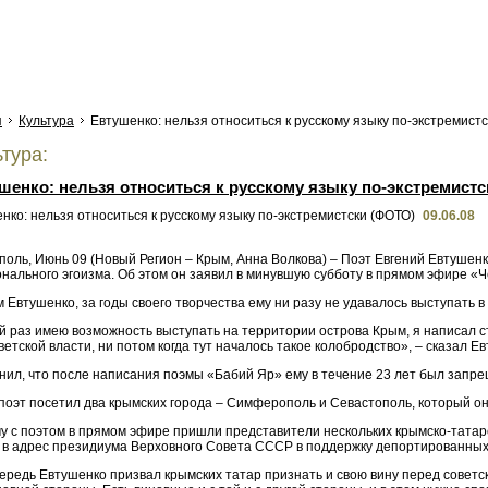
я
Культура
Евтушенко: нельзя относиться к русскому языку по-экстремист
тура:
шенко: нельзя относиться к русскому языку по-экстремист
09.06.08
оль, Июнь 09 (Новый Регион – Крым, Анна Волкова) – Поэт Евгений Евтушенк
нального эгоизма. Об этом он заявил в минувшую субботу в прямом эфире «Ч
 Евтушенко, за годы своего творчества ему ни разу не удавалось выступать в
 раз имею возможность выступать на территории острова Крым, я написал сто
ветской власти, ни потом когда тут началось такое колобродство», – сказал Е
нил, что после написания поэмы «Бабий Яр» ему в течение 23 лет был запре
 поэт посетил два крымских города – Симферополь и Севастополь, который о
чу с поэтом в прямом эфире пришли представители нескольких крымско-татар
у в адрес президиума Верховного Совета СССР в поддержку депортированных
ередь Евтушенко призвал крымских татар признать и свою вину перед советс