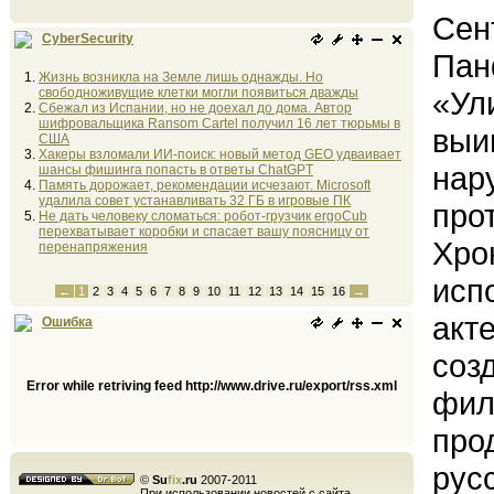
Сен
CyberSecurity
Пан
Жизнь возникла на Земле лишь однажды. Но
свободноживущие клетки могли появиться дважды
«Ул
Сбежал из Испании, но не доехал до дома. Автор
шифровальщика Ransom Cartel получил 16 лет тюрьмы в
выи
США
Хакеры взломали ИИ-поиск: новый метод GEO удваивает
нар
шансы фишинга попасть в ответы ChatGPT
Память дорожает, рекомендации исчезают. Microsoft
удалила совет устанавливать 32 ГБ в игровые ПК
про
Не дать человеку сломаться: робот-грузчик ergoCub
перехватывает коробки и спасает вашу поясницу от
Хро
перенапряжения
исп
←
1
2
3
4
5
6
7
8
9
10
11
12
13
14
15
16
→
акт
Ошибка
соз
Error while retriving feed http://www.drive.ru/export/rss.xml
фил
про
рус
©
Su
fix
.ru
2007-2011
При использовании новостей с сайта,