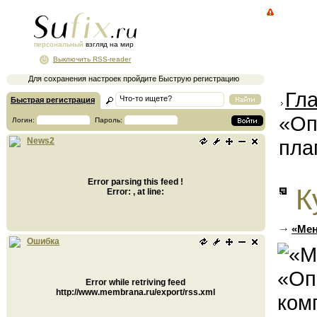
персональный
взгляд на мир
Выключить RSS-reader
Для сохранения настроек пройдите Быструю регистрацию
Гл
Быстрая регистрация
«Оп
Логин:
Пароль:
пла
News2
Error parsing this feed !
К
Error: , at line:
«Мен
Ошибка
Error while retriving feed
http://www.membrana.ru/export/rss.xml