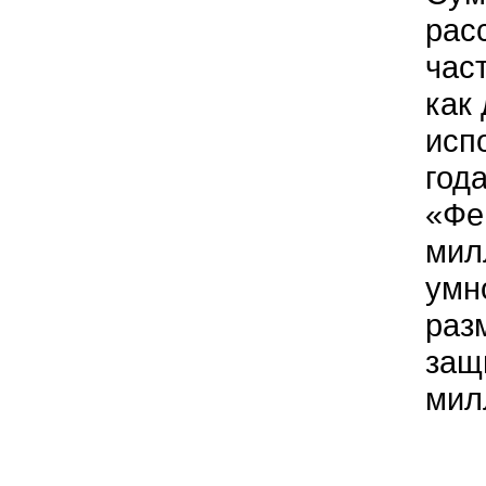
рас
час
как
исп
год
«Фе
мил
умн
раз
защ
мил