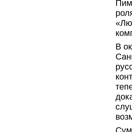
Пим
рол
«Лю
ком
В о
Сан
рус
кон
теп
док
слу
воз
Сум