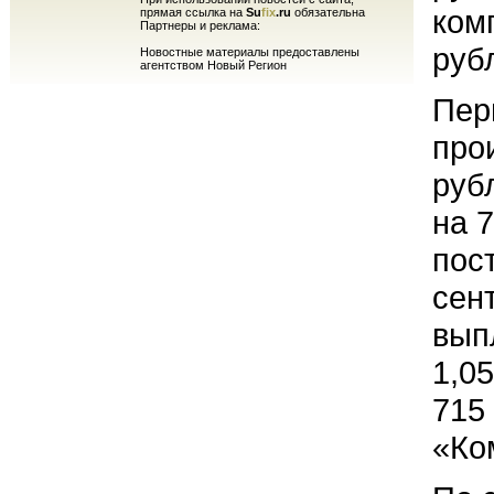
ком
прямая ссылка на
Su
fix
.ru
обязательна
Партнеры и реклама:
руб
Новостные материалы предоставлены
агентством Новый Регион
Пер
про
руб
на 
пос
сен
вып
1,0
715
«Ко