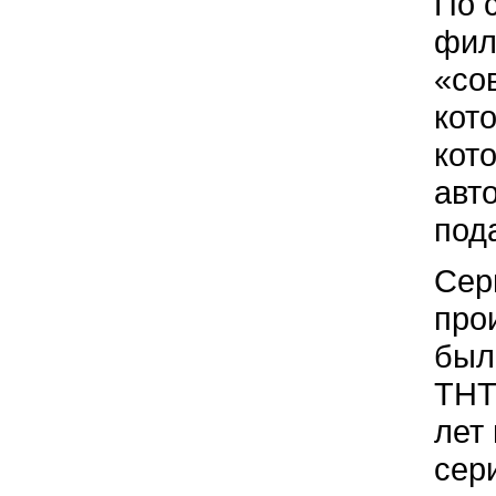
По 
фил
«со
кот
кот
авт
под
Сер
про
был
ТНТ
лет
сер