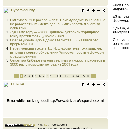
«Для Сева
недоверие
CyberSecurity
«Этот ука
Включил VPN и расслабился? Почему подмена IP больше
формулир
не работает и как легко деанонимизировать любого за
один клик
Однако, к
Лучшему вору — €3000: фишеры устроили турнирную
Дмитрий 
гонку против французского банка
Следует 
OpenAI украла чужие доказательства… и назвала это
революци
прорывом ИИ
энергоре
Переименовать .exe в .txt. Исследователи показали, как
взломать сервер обновлений Windows простым фокусом
с расширением
Открытая библиотека egg увеличила скорость расчетов в
3000 раз с помощью метода из 2009 года
←
1
2
3
4
5
6
7
8
9
10
11
12
13
14
15
16
→
Ошибка
Error while retriving feed http://www.drive.ru/export/rss.xml
©
Su
fix
.ru
2007-2011
При использовании новостей с сайта,