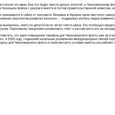
стополя это мрак. Кое-кто будет грести деньги лопатой, а Черноморскому фл
 Куницыну всвязи с указом и внести в состав правительственной комиссии, 
з принимался в тайне от горсовета. Впервые в Украине орган местного само
ование перспектив развития региона», – поддержал коллегу лидер коммунис
ак выянилось, никто из депутатов не читал текста указа. Его пообещал пре
Базив. Пархоменко предложил размножить текст и рассмотреть его на засед
отметить, что идея повышения тарифов для Черноморского флота уже не в п
и», в 2005 году, тогдашний начальник управления международных связей г
сурсы для Черноморского флота и пересмотреть условия работы российских 