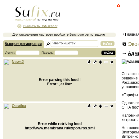
персональный
взгляд на мир
Выключить RSS-reader
Главна
Для сохранения настроек пройдите Быструю регистрацию
Экон
Быстрая регистрация
Адми
Логин:
Пароль:
News2
Севастопо
решение 
Error parsing this feed !
Российск
Error: , at line:
управлен
«Тарифы б
Однако по
Ошибка
СГГА пос
Напомним,
хитрость,
Error while retriving feed
Не включ
http://www.membrana.ru/export/rss.xml
Виктором
Витренко 