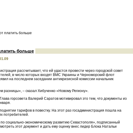
от платить больше
платить больше
01.09
истрация рассчитывает, что ей удастся провести через городской совет
елей, в число которых входят ВМС Украины и Черноморский флот
явил на последнем заседании антикризисной комиссии начальник
ем разницы», – сказал Хибученко «Новому Региону».
 Глава горсовета Валерий Саратов мотивировал это тем, что документы из
нваря.
 поднятии тарифов в повестку. На этот раз госадминистрация пошла на
их потребителей.
ах по социально-экономическому развитию Севастополя», подписанный
отреть этот документ и дать ему оценку внес лидер Блока Натальи