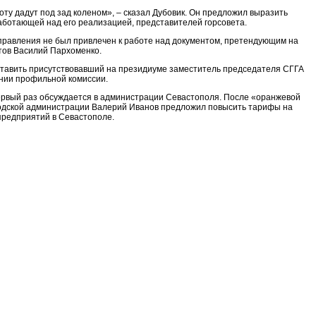
оту дадут под зад коленом», – сказал Дубовик. Он предложил выразить
работающей над его реализацией, представителей горсовета.
управления не был привлечен к работе над документом, претендующим на
тов Василий Пархоменко.
доставить присутствовавший на президиуме заместитель председателя СГГА
ании профильной комиссии.
ервый раз обсуждается в администрации Севастополя. После «оранжевой
ородской администрации Валерий Иванов предложил повысить тарифы на
предприятий в Севастополе.