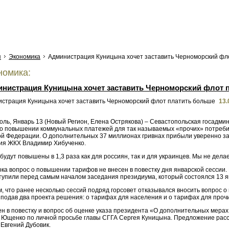
я
Экономика
Администрация Куницына хочет заставить Черноморский фл
омика:
нистрация Куницына хочет заставить Черноморский флот 
13.
ль, Январь 13 (Новый Регион, Елена Острякова) – Севастопольская госадмин
о повышении коммунальных платежей для так называемых «прочих» потребит
ой Федерации. О дополнительных 37 миллионах гривнах прибыли уверенно за
ия ЖКХ Владимир Хибученко.
удут повышены в 1,3 раза как для россиян, так и для украинцев. Мы не дела
ка вопрос о повышении тарифов не внесен в повестку дня январской сессии.
тупили перед самым началом заседания президиума, который состоялся 13 я
 что ранее несколько сессий подряд горсовет отказывался вносить вопрос о
 подав два проекта решения: о тарифах для населения и о тарифах для проч
ен в повестку и вопрос об оценке указа президента «О дополнительных мер
 Ющенко по личной просьбе главы СГГА Сергея Куницына. Предложение рассм
Евгений Дубовик.