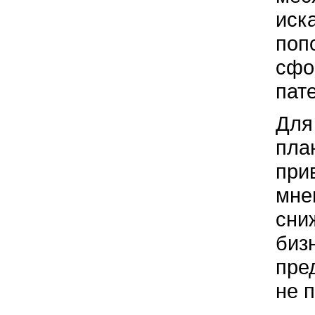
иск
поп
сфо
пат
Для
пла
при
мне
сни
биз
пре
не 