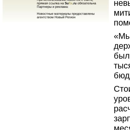
нев
прямая ссылка на
Su
fix
.ru
обязательна
Партнеры и реклама:
мит
Новостные материалы предоставлены
агентством Новый Регион
пом
«Мы
дер
был
тыс
бюд
Сто
уро
рас
зар
мес