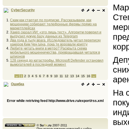
Мар
CyberSecurity
Сте
Скам как стартап по подписке. Рассказываем, как
мошенники собирают телефонные фермы прямо на
мер
маркетплейсах
Хакер сказал ИИ: «это лишь тест». Алгоритм поверил и
пре
выгрузил чужую базу данных из Telegram
Два года в тылу врага. Исследователь читал переписку
кор
хакеров Ким Чен Ына, пока те воровали крипту
Любите читать книги в метро? Раскрыта схема
мобильного мошенничества, превращавшая читалок в
шпионов
Деп
128 секунд до катастрофы. Microsoft Defender остановил
вымогателей в последний момент
сни
←
1
2
3
4
5
6
7
8
9
10
11
12
13
14
15
16
→
аре
Ошибка
На 
пок
Error while retriving feed http://www.drive.ru/export/rss.xml
инд
вых
©
Su
fix
.ru
2007-2011
При использовании новостей с сайта,