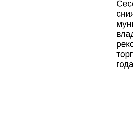
Сес
сни
мун
вла
рек
тор
года