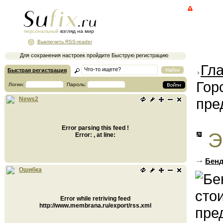
персональный
взгляд на мир
Выключить RSS-reader
Для сохранения настроек пройдите Быструю регистрацию
Гл
Быстрая регистрация
Гор
Логин:
Пароль:
пре
News2
Error parsing this feed !
Э
Error: , at line:
Бенд
Ошибка
Error while retriving feed
http://www.membrana.ru/export/rss.xml