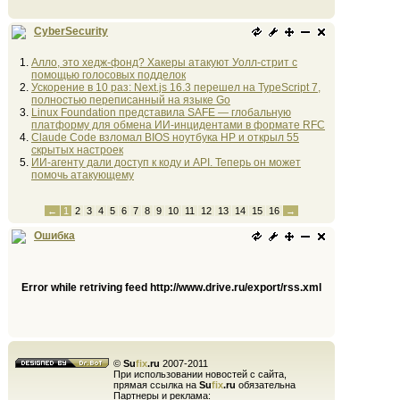
CyberSecurity
Алло, это хедж-фонд? Хакеры атакуют Уолл-стрит с
помощью голосовых подделок
Ускорение в 10 раз: Next.js 16.3 перешел на TypeScript 7,
полностью переписанный на языке Go
Linux Foundation представила SAFE — глобальную
платформу для обмена ИИ-инцидентами в формате RFC
Claude Code взломал BIOS ноутбука HP и открыл 55
скрытых настроек
ИИ-агенту дали доступ к коду и API. Теперь он может
помочь атакующему
←
1
2
3
4
5
6
7
8
9
10
11
12
13
14
15
16
→
Ошибка
Error while retriving feed http://www.drive.ru/export/rss.xml
©
Su
fix
.ru
2007-2011
При использовании новостей с сайта,
прямая ссылка на
Su
fix
.ru
обязательна
Партнеры и реклама: