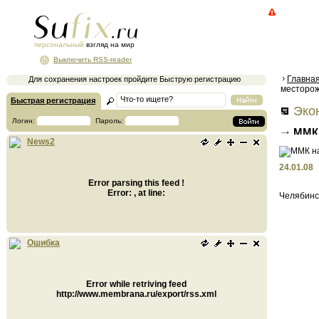
персональный
взгляд на мир
Выключить RSS-reader
Главна
Для сохранения настроек пройдите Быструю регистрацию
месторож
Быстрая регистрация
Экон
Логин:
Пароль:
ММК 
News2
местор
24.01.08
Error parsing this feed !
Error: , at line:
Челябинск
Ошибка
Error while retriving feed
http://www.membrana.ru/export/rss.xml