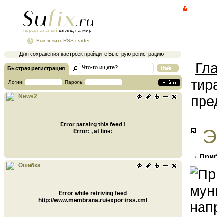
персональный
взгляд на мир
Выключить RSS-reader
Для сохранения настроек пройдите Быструю регистрацию
Гл
Быстрая регистрация
тир
Логин:
Пароль:
пре
News2
Error parsing this feed !
Э
Error: , at line:
Приб
развит
Ошибка
Error while retriving feed
http://www.membrana.ru/export/rss.xml