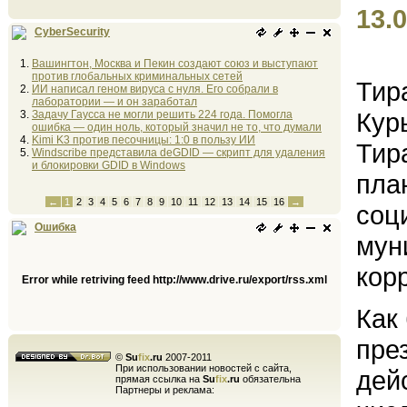
13.0
CyberSecurity
Вашингтон, Москва и Пекин создают союз и выступают
против глобальных криминальных сетей
Тир
ИИ написал геном вируса с нуля. Его собрали в
лаборатории — и он заработал
Кур
Задачу Гаусса не могли решить 224 года. Помогла
ошибка — один ноль, который значил не то, что думали
Kimi K3 против песочницы: 1:0 в пользу ИИ
Тир
Windscribe представила deGDID — скрипт для удаления
и блокировки GDID в Windows
пла
←
1
2
3
4
5
6
7
8
9
10
11
12
13
14
15
16
→
соц
Ошибка
мун
кор
Error while retriving feed http://www.drive.ru/export/rss.xml
Как
пре
©
Su
fix
.ru
2007-2011
При использовании новостей с сайта,
дей
прямая ссылка на
Su
fix
.ru
обязательна
Партнеры и реклама: