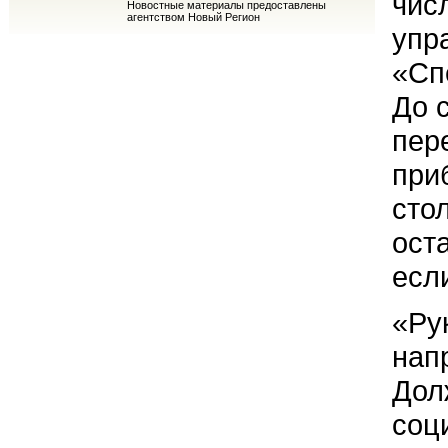
чис
Новостные материалы предоставлены
агентством Новый Регион
упр
«Сп
До 
пер
при
сто
ост
есл
«Ру
нап
Дол
соц