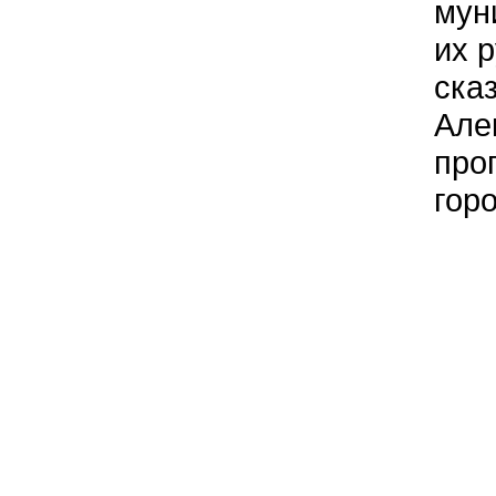
мун
их 
ска
Але
про
гор