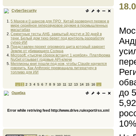
18.0
CyberSecurity
5 Махов и 0 шансов для ПРО: Китай развернул первое в
мире серийное гиперзвуковое оружие в промышленных
Мос
масштабах
Секретные тесты АНБ, закрытый доступ и 30 дней в
Анд
тени. Белый дом тихо берет под контроль разработку
супер-ИИ
Представлен проект огромного щита который закроет
уси
Землю от убивающего Солнца
Microsoft: «тысячи сборок встанут 1 ноября». Платформа
пер
NuGet отзывает годовые API-ключи
Миллионы книг пошли под нож, чтобы Claude научился
говорить. Как Anthropic превращала литературу в
Рег
топливо для ИИ
обв
←
1
2
3
4
5
6
7
8
9
10
11
12
13
14
15
16
→
до 
Ошибка
5,9
рос
Error while retriving feed http://www.drive.ru/export/rss.xml
10%