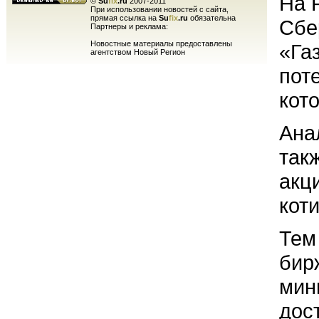
На 
©
Su
fix
.ru
2007-2011
При использовании новостей с сайта,
прямая ссылка на
Su
fix
.ru
обязательна
Сбе
Партнеры и реклама:
Новостные материалы предоставлены
«Га
агентством Новый Регион
пот
кот
Ана
так
акц
кот
Тем
бир
мин
дос