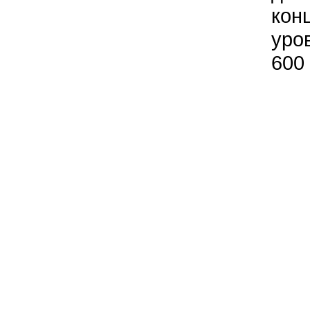
кон
уро
600