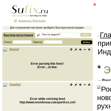
персональный
взгляд на мир
Выключить RSS-reader
Для сохранения настроек пройдите Быструю регистрацию
Гл
Быстрая регистрация
при
Логин:
Пароль:
Инд
News2
Error parsing this feed !
Э
Error: , at line:
Росс
рухнул
Ошибка
Error while retriving feed
http://www.membrana.ru/export/rss.xml