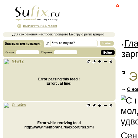
персональный
взгляд на мир
Выключить RSS-reader
Для сохранения настроек пройдите Быструю регистрацию
Гл
Быстрая регистрация
зар
Логин:
Пароль:
News2
Э
Error parsing this feed !
Error: , at line:
С но
Ошибка
Error while retriving feed
http://www.membrana.ru/export/rss.xml
Сен