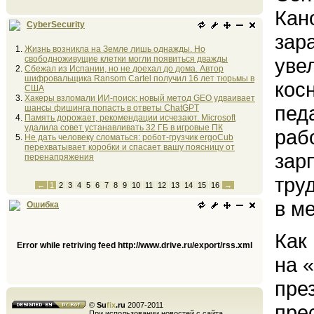
Кан
CyberSecurity
зар
Жизнь возникла на Земле лишь однажды. Но
свободноживущие клетки могли появиться дважды
уве
Сбежал из Испании, но не доехал до дома. Автор
шифровальщика Ransom Cartel получил 16 лет тюрьмы в
кос
США
Хакеры взломали ИИ-поиск: новый метод GEO удваивает
педа
шансы фишинга попасть в ответы ChatGPT
Память дорожает, рекомендации исчезают. Microsoft
удалила совет устанавливать 32 ГБ в игровые ПК
раб
Не дать человеку сломаться: робот-грузчик ergoCub
перехватывает коробки и спасает вашу поясницу от
зар
перенапряжения
тру
←
1
2
3
4
5
6
7
8
9
10
11
12
13
14
15
16
→
в м
Ошибка
Как
Error while retriving feed http://www.drive.ru/export/rss.xml
на 
пре
©
Su
fix
.ru
2007-2011
пре
При использовании новостей с сайта,