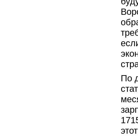
буд
Вор
обр
тре
есл
эко
стр
По 
ста
мес
зар
171
это