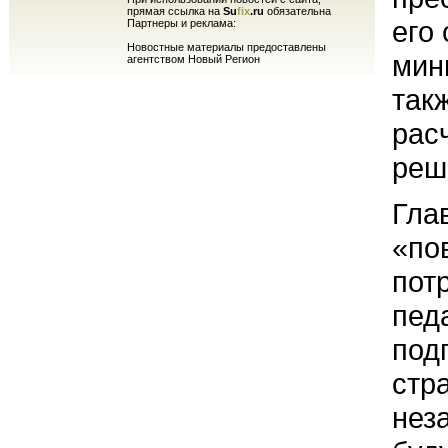
прямая ссылка на
Su
fix
.ru
обязательна
его
Партнеры и реклама:
Новостные материалы предоставлены
мин
агентством Новый Регион
так
рас
реш
Гла
«по
пот
пед
под
стр
нез