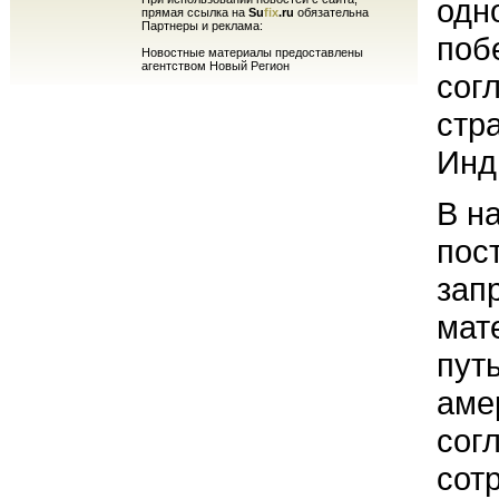
одн
прямая ссылка на
Su
fix
.ru
обязательна
Партнеры и реклама:
поб
Новостные материалы предоставлены
агентством Новый Регион
сог
стр
Инд
В н
пос
зап
мат
пут
аме
сог
сот