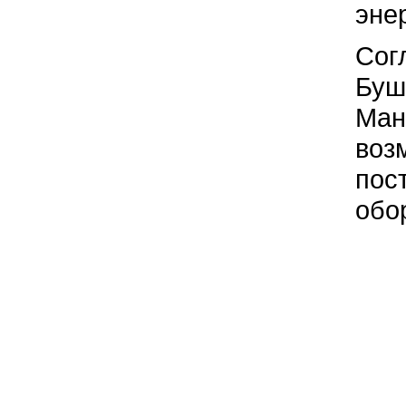
энер
Сог
Буш
Ман
воз
пос
обо