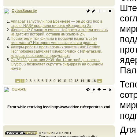
Ште
CyberSecurity
сог
Аппарат запустили при Брежневе — он до сих пор в
строю. NASA продлило миссию «Вояджера-2»
мир
Женщина? Слишком смело. Нейросети стёрли героинь
из детских историй, оставив им жалкие 2%
под
Посмотрели три фильма и посмели назвать себя
киноманом? Интернет уже поставил вам диагноз
про
Хакеры-роботы против живых защитников: Positive
Technologies запускает киберполигон с ИИ-атаками,
которые невозможно предугадать
яде
От 2^128 до жалких 2^39: баг 12-летней давности в
CryptoJS позволяет сбрутить сид-фразу на обычном
Пал
ноуте
←
1
2
3
4
5
6
7
8
9
10
11
12
13
14
15
16
→
Теп
Ошибка
сот
мир
Error while retriving feed http://www.drive.ru/export/rss.xml
под
Для
©
Su
fix
.ru
2007-2011
При использовании новостей с сайта,