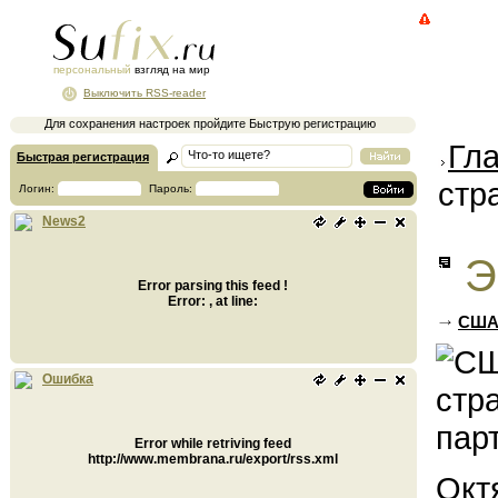
персональный
взгляд на мир
Выключить RSS-reader
Для сохранения настроек пройдите Быструю регистрацию
Гл
Быстрая регистрация
стр
Логин:
Пароль:
News2
Э
Error parsing this feed !
Error: , at line:
США 
Ошибка
Error while retriving feed
http://www.membrana.ru/export/rss.xml
Окт