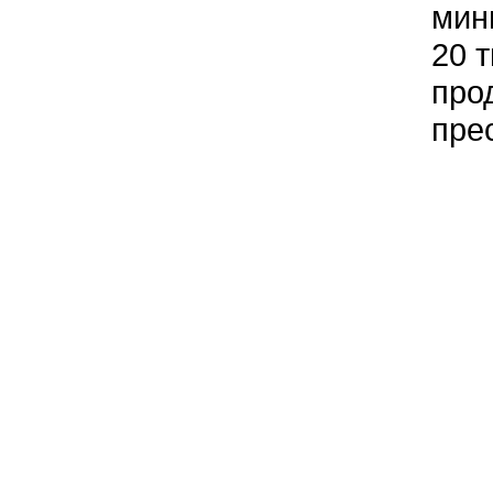
мин
20 
про
пре