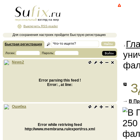
персональный
взгляд на мир
Выключить RSS-reader
Для сохранения настроек пройдите Быструю регистрацию
Гл
Быстрая регистрация
уни
Логин:
Пароль:
фал
News2
Error parsing this feed !
З
Error: , at line:
В Пр
Ошибка
Error while retriving feed
http://www.membrana.ru/export/rss.xml