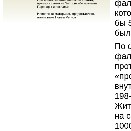
фал
прямая ссылка на
Su
fix
.ru
обязательна
Партнеры и реклама:
кот
Новостные материалы предоставлены
агентством Новый Регион
бы 
был
По 
фал
про
«пр
вну
198
Жит
на 
100