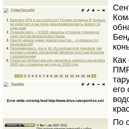
Сен
CyberSecurity
Ком
Включил VPN и расслабился? Почему подмена IP больше
не работает и как легко деанонимизировать любого за
обн
один клик
Лучшему вору — €3000: фишеры устроили турнирную
Бен
гонку против французского банка
OpenAI украла чужие доказательства… и назвала это
кон
прорывом ИИ
Переименовать .exe в .txt. Исследователи показали, как
взломать сервер обновлений Windows простым фокусом
с расширением
Как
Открытая библиотека egg увеличила скорость расчетов в
3000 раз с помощью метода из 2009 года
ПМР
←
1
2
3
4
5
6
7
8
9
10
11
12
13
14
15
16
→
тар
Ошибка
его
вод
Error while retriving feed http://www.drive.ru/export/rss.xml
кра
По 
©
Su
fix
.ru
2007-2011
При использовании новостей с сайта,