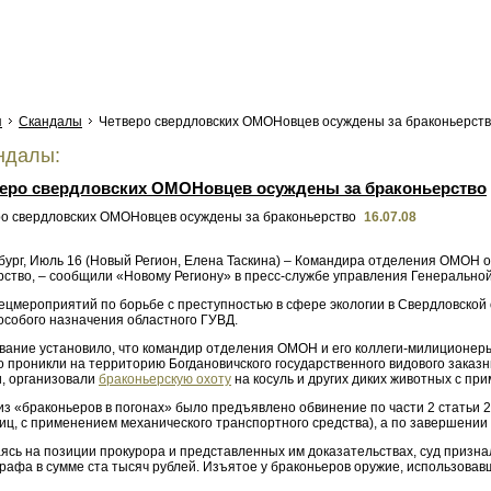
я
Скандалы
Четверо свердловских ОМОНовцев осуждены за браконьерст
ндалы:
еро свердловских ОМОНовцев осуждены за браконьерство
16.07.08
ург, Июль 16 (Новый Регион, Елена Таскина) – Командира отделения ОМОН об
рство, – сообщили «Новому Региону» в пресс-службе управления Генерально
пецмероприятий по борьбе с преступностью в сфере экологии в Свердловской
особого назначения областного ГУВД.
вание установило, что командир отделения ОМОН и его коллеги-милиционер
о проникли на территорию Богдановичского государственного видового зака
, организовали
браконьерскую охоту
на косуль и других диких животных с п
из «браконьеров в погонах» было предъявлено обвинение по части 2 статьи 
иц, с применением механического транспортного средства), а по завершении
ясь на позиции прокурора и представленных им доказательствах, суд призна
рафа в сумме ста тысяч рублей. Изъятое у браконьеров оружие, использовав