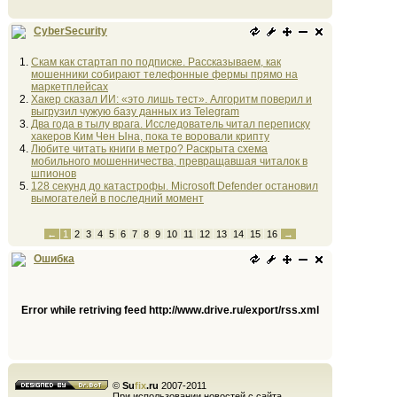
CyberSecurity
Скам как стартап по подписке. Рассказываем, как
мошенники собирают телефонные фермы прямо на
маркетплейсах
Хакер сказал ИИ: «это лишь тест». Алгоритм поверил и
выгрузил чужую базу данных из Telegram
Два года в тылу врага. Исследователь читал переписку
хакеров Ким Чен Ына, пока те воровали крипту
Любите читать книги в метро? Раскрыта схема
мобильного мошенничества, превращавшая читалок в
шпионов
128 секунд до катастрофы. Microsoft Defender остановил
вымогателей в последний момент
←
1
2
3
4
5
6
7
8
9
10
11
12
13
14
15
16
→
Ошибка
Error while retriving feed http://www.drive.ru/export/rss.xml
©
Su
fix
.ru
2007-2011
При использовании новостей с сайта,