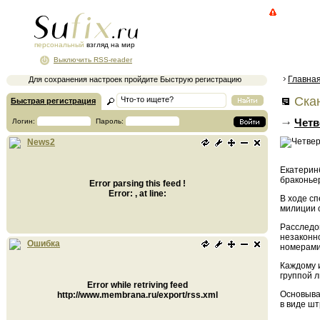
персональный
взгляд на мир
Выключить RSS-reader
Главна
Для сохранения настроек пройдите Быструю регистрацию
Ска
Быстрая регистрация
Четв
Логин:
Пароль:
News2
Екатеринб
браконье
Error parsing this feed !
Error: , at line:
В ходе с
милиции 
Расследо
незаконн
Ошибка
номерами
Каждому 
группой л
Error while retriving feed
Основыва
http://www.membrana.ru/export/rss.xml
в виде шт