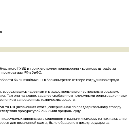
во
ластного ГУВД и троих его коллег приговорили к крупному штрафу за
й прокуратуры РФ в УрФО.
 области были изобличены в браконьерстве четверо сотрудников отряда
ы, вооружившись нарезным и гладкоствольным огнестрельным оружием,
зника. Там они на джипе, заранее снабженном подложными регистрационными
рименением запрещенных технических средств.
258 УК РФ (незаконная охота, совершенная по предварительному сговору
 следствия прокуратурой они были преданы суду.
л подсудимых виновными в содеянном и назначил каждому из них наказание
шееся для незаконной охоты, было обращено в доход государства.