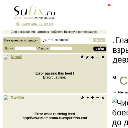
персональный
взгляд на мир
Выключить RSS-reader
Для сохранения настроек пройдите Быструю регистрацию
Гл
Быстрая регистрация
взр
Логин:
Пароль:
дев
News2
Error parsing this feed !
С
Error: , at line:
Числ
челове
Ошибка
Error while retriving feed
http://www.membrana.ru/export/rss.xml