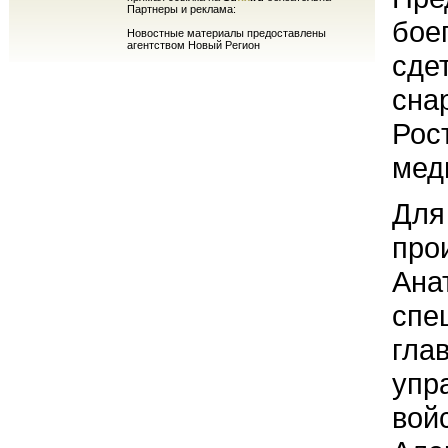
Партнеры и реклама:
бое
Новостные материалы предоставлены
агентством Новый Регион
сде
сна
Рос
мед
Для
про
Ана
спе
гла
упр
вой