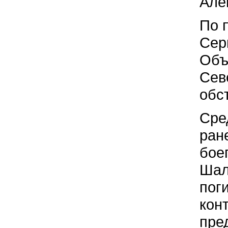
Але
По 
Сер
Объ
Сев
обс
Сре
ран
бое
Шал
пог
кон
пре