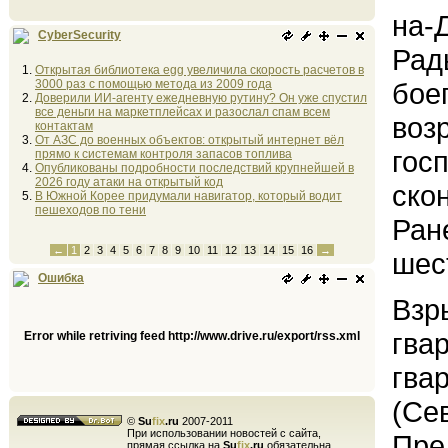
на-
CyberSecurity
Рад
Открытая библиотека egg увеличила скорость расчетов в
3000 раз с помощью метода из 2009 года
бое
Доверили ИИ-агенту ежедневную рутину? Он уже спустил
все деньги на маркетплейсах и разослал спам всем
воз
контактам
От АЗС до военных объектов: открытый интернет вёл
гос
прямо к системам контроля запасов топлива
Опубликованы подробности последствий крупнейшей в
2026 году атаки на открытый код
ско
В Южной Корее придумали навигатор, который водит
пешеходов по тени
Ран
←
1
2
3
4
5
6
7
8
9
10
11
12
13
14
15
16
→
шес
Ошибка
Взр
гва
Error while retriving feed http://www.drive.ru/export/rss.xml
гва
(Се
©
Su
fix
.ru
2007-2011
При использовании новостей с сайта,
Пре
прямая ссылка на
Su
fix
.ru
обязательна