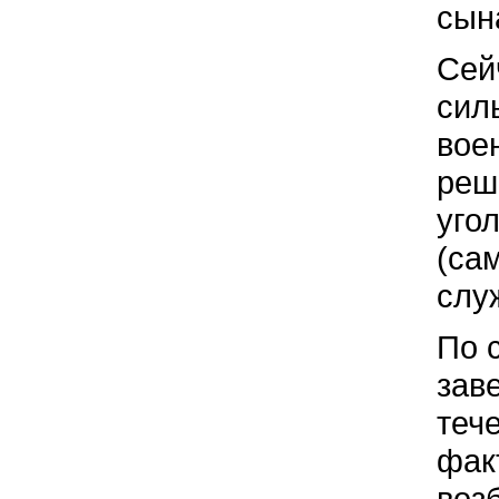
сын
Сей
сил
вое
реш
уго
(са
слу
По 
заве
тече
фак
воз