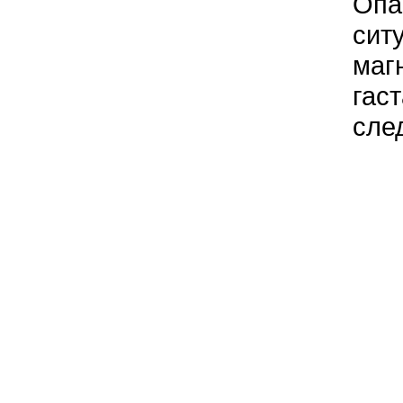
Опа
сит
маг
гас
сле