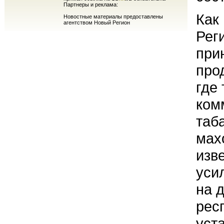
Партнеры и реклама:
Как
Новостные материалы предоставлены
агентством Новый Регион
Рег
при
про
где
ком
таба
мах
изв
уси
на 
рес
уст