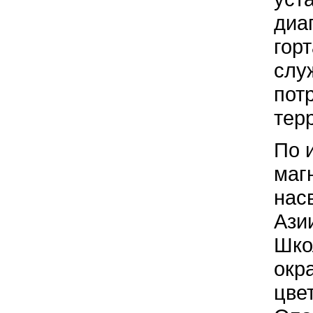
диа
гор
слу
пот
тер
По 
маг
нас
Ази
Шко
окр
цве