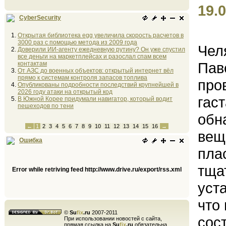
19.0
CyberSecurity
Открытая библиотека egg увеличила скорость расчетов в
3000 раз с помощью метода из 2009 года
Чел
Доверили ИИ-агенту ежедневную рутину? Он уже спустил
все деньги на маркетплейсах и разослал спам всем
Пав
контактам
От АЗС до военных объектов: открытый интернет вёл
прямо к системам контроля запасов топлива
про
Опубликованы подробности последствий крупнейшей в
2026 году атаки на открытый код
гас
В Южной Корее придумали навигатор, который водит
пешеходов по тени
обн
←
1
2
3
4
5
6
7
8
9
10
11
12
13
14
15
16
→
вещ
Ошибка
пла
тща
Error while retriving feed http://www.drive.ru/export/rss.xml
уст
что
©
Su
fix
.ru
2007-2011
сос
При использовании новостей с сайта,
прямая ссылка на
Su
fix
.ru
обязательна