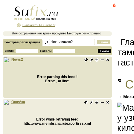
персональный
взгляд на мир
Выключить RSS-reader
Для сохранения настроек пройдите Быструю регистрацию
Гл
Быстрая регистрация
там
Логин:
Пароль:
гас
News2
Error parsing this feed !
С
Error: , at line:
Магн
насвая
Ошибка
Error while retriving feed
http://www.membrana.ru/export/rss.xml